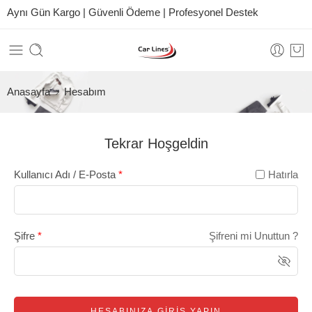
Aynı Gün Kargo | Güvenli Ödeme | Profesyonel Destek
Anasayfa
Hesabım
Tekrar Hoşgeldin
Kullanıcı Adı / E-Posta
*
Hatırla
Şifre
*
Şifreni mi Unuttun ?
HESABINIZA GİRİŞ YAPIN