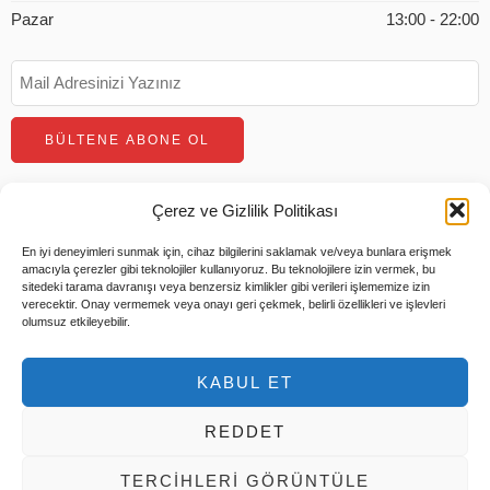
Pazar
13:00 - 22:00
Çerez ve Gizlilik Politikası
En iyi deneyimleri sunmak için, cihaz bilgilerini saklamak ve/veya bunlara erişmek
amacıyla çerezler gibi teknolojiler kullanıyoruz. Bu teknolojilere izin vermek, bu
sitedeki tarama davranışı veya benzersiz kimlikler gibi verileri işlememize izin
verecektir. Onay vermemek veya onayı geri çekmek, belirli özellikleri ve işlevleri
olumsuz etkileyebilir.
© 2026 Tüm Hakları Saklıdır |
Tems Bilişim
KABUL ET
Hesabım
Ödeme
Sepet
Hakkımızda
REDDET
TERCIHLERI GÖRÜNTÜLE