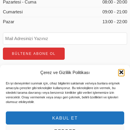
Pazartesi - Cuma
08:00 - 20:00
Cumartesi
09:00 - 21:00
Pazar
13:00 - 22:00
Çerez ve Gizlilik Politikası
En iyi deneyimleri sunmak için, cihaz bilgilerini saklamak ve/veya bunlara erişmek
amacıyla çerezler gibi teknolojiler kullanıyoruz. Bu teknolojilere izin vermek, bu
sitedeki tarama davranışı veya benzersiz kimlikler gibi verileri işlememize izin
verecektir. Onay vermemek veya onayı geri çekmek, belirli özellikleri ve işlevleri
olumsuz etkileyebilir.
© 2026 Tüm Hakları Saklıdır |
Tems Bilişim
KABUL ET
Hesabım
Ödeme
Sepet
Hakkımızda