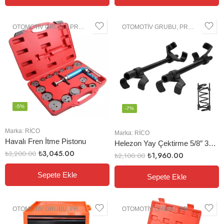
OTOMOTIV GRUBU
,
PROFESYONEL EL ALETLERI
OTOMOTIV GRUBU
,
PROFESYONEL EL ALETLERI
-5%
-7%
Marka:
RİCO
Marka:
RİCO
Havalı Fren İtme Pistonu
Helezon Yay Çektirme 5/8″ 370 mm
₺
3,045.00
₺
3,200.00
₺
1,960.00
₺
2,100.00
Sepete Ekle
Sepete Ekle
OTOMOTIV GRUBU
,
PROFESYONEL EL ALETLERI
OTOMOTIV GRUBU
,
PROFESYONEL EL ALETLERI