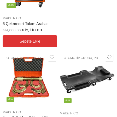
-14%
Marka:
RİCO
6 Çekmeceli Takım Arabası
₺
12,110.00
₺
14,000.00
Sepete Ekle
OTOMOTIV GRUBU
,
PROFESYONEL EL ALETLERI
OTOMOTIV GRUBU
,
PROFESYONEL EL ALETLERI
-1%
-6%
Marka:
RİCO
Marka:
RİCO