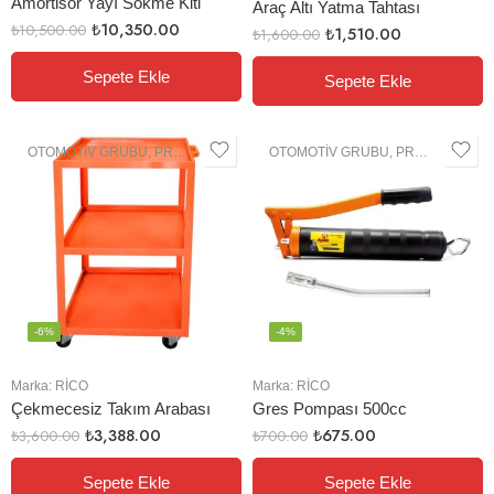
Amortisör Yayı Sökme Kiti
Araç Altı Yatma Tahtası
₺
10,350.00
₺
10,500.00
₺
1,510.00
₺
1,600.00
Sepete Ekle
Sepete Ekle
OTOMOTIV GRUBU
,
PROFESYONEL EL ALETLERI
OTOMOTIV GRUBU
,
PROFESYONEL EL ALETLERI
-6%
-4%
Marka:
RİCO
Marka:
RİCO
Çekmecesiz Takım Arabası
Gres Pompası 500cc
₺
3,388.00
₺
675.00
₺
3,600.00
₺
700.00
Sepete Ekle
Sepete Ekle