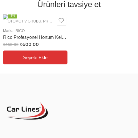
Ürünleri tavsiye et
ÖNE ÇIKANLAR
-8%
OTOMOTIV GRUBU
,
PROFESYONEL EL ALETLERI
Marka:
RİCO
Rico Profesyonel Hortum Kelepçe Pensesi Krom
₺
600.00
₺
650.00
Sepete Ekle