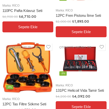
Marka:
RİCO
110PC Pafta Kılavuz Seti
Marka:
RİCO
12PC Fren Pistonu İtme Seti
₺
6,710.00
₺
6,900.00
₺
1,895.00
₺
2,000.00
Sepete Ekle
Sepete Ekle
OTOMOTIV GRUBU
,
PROFESYONEL EL ALETLERI
OTOMOTIV GRUBU
,
PROFESYONEL EL ALETLERI
-3%
Marka:
RİCO
-9%
131PC Helicoil Vida Tamir Seti
₺
4,092.00
₺
4,200.00
Marka:
RİCO
12PC Tas Filtre Sökme Seti
Sepete Ekle