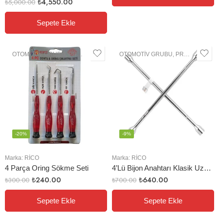
₺
4,550.00
₺
5,000.00
Sepete Ekle
OTOMOTIV GRUBU
,
PROFESYONEL EL ALETLERI
OTOMOTIV GRUBU
,
PROFESYONEL EL ALETLERI
-20%
-9%
Marka:
RİCO
Marka:
RİCO
4 Parça Oring Sökme Seti
4’Lü Bijon Anahtarı Klasik Uzun Tip
₺
240.00
₺
640.00
₺
300.00
₺
700.00
Sepete Ekle
Sepete Ekle