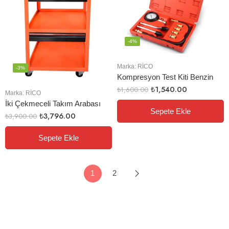
-4%
Marka:
RİCO
-3%
Kompresyon Test Kiti Benzin
₺
1,540.00
₺
1,600.00
Marka:
RİCO
İki Çekmeceli Takım Arabası
Sepete Ekle
₺
3,796.00
₺
3,900.00
Sepete Ekle
1
2