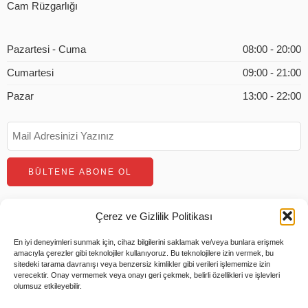
Cam Rüzgarlığı
Pazartesi - Cuma
08:00 - 20:00
Cumartesi
09:00 - 21:00
Pazar
13:00 - 22:00
Çerez ve Gizlilik Politikası
En iyi deneyimleri sunmak için, cihaz bilgilerini saklamak ve/veya bunlara erişmek
amacıyla çerezler gibi teknolojiler kullanıyoruz. Bu teknolojilere izin vermek, bu
sitedeki tarama davranışı veya benzersiz kimlikler gibi verileri işlememize izin
verecektir. Onay vermemek veya onayı geri çekmek, belirli özellikleri ve işlevleri
olumsuz etkileyebilir.