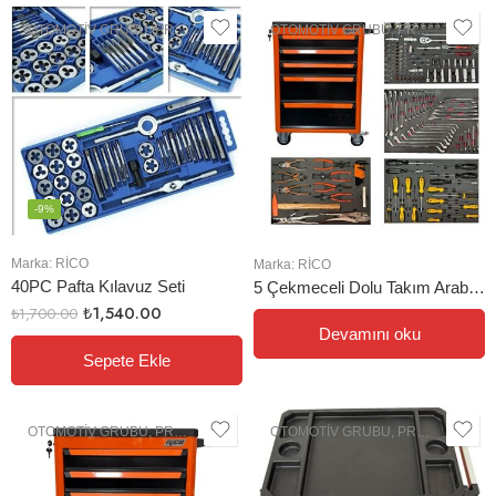
OTOMOTIV GRUBU
,
PROFESYONEL EL ALETLERI
OTOMOTIV GRUBU
,
PROFESYONEL EL ALETLERI
-9%
Marka:
RİCO
Marka:
RİCO
40PC Pafta Kılavuz Seti
5 Çekmeceli Dolu Takım Arabası
₺
1,540.00
₺
1,700.00
Devamını oku
Sepete Ekle
OTOMOTIV GRUBU
,
PROFESYONEL EL ALETLERI
OTOMOTIV GRUBU
,
PROFESYONEL EL ALETLERI