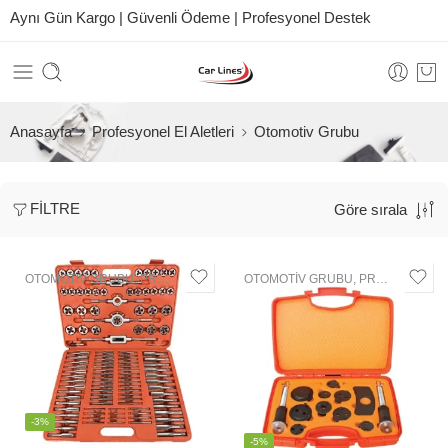
Aynı Gün Kargo | Güvenli Ödeme | Profesyonel Destek
Anasayfa
Profesyonel El Aletleri
Otomotiv Grubu
FILTRE
Göre sırala
OTOMOTIV GRUBU
,
PROFESYONEL EL ALETLERI
OTOMOTIV GRUBU
,
PROFESYONEL EL ALETLERI
-3%
-5%