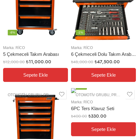
-8%
-1%
Marka:
RİCO
Marka:
RİCO
5 Çekmeceli Takım Arabası
6 Çekmeceli Dolu Takım Arabası
₺
11,000.00
₺
47,500.00
₺
12,000.00
₺
48,000.00
Sepete Ekle
Sepete Ekle
-18%
OTOMOTIV GRUBU
,
PROFESYONEL EL ALETLERI
OTOMOTIV GRUBU
,
PROFESYONEL EL ALETLERI
Marka:
RİCO
6PC Ters Klavuz Seti
₺
330.00
₺
400.00
Sepete Ekle