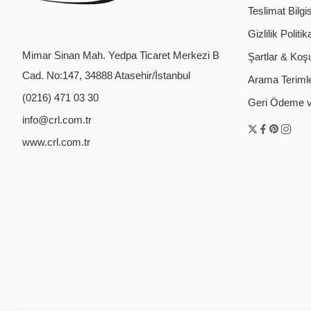
Teslimat Bilgis
Gizlilik Politik
Mimar Sinan Mah. Yedpa Ticaret Merkezi B
Şartlar & Koşu
Cad. No:147, 34888 Atasehir/İstanbul
Arama Terimler
(0216) 471 03 30
Geri Ödeme ve
info@crl.com.tr
www.crl.com.tr