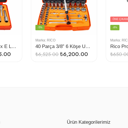
ÖNE ÇIKAN
-5%
-8%
Marka:
RİCO
Marka:
Rİ
9 Parça 1/2” İç Torx E Lokma Seti Uzun
40 Parça 3/8” 6 Köşe Uzun-Kısa Lokma Seti
5.00
₺
6,200.00
₺
6,525.00
₺
650.0
ı
Ürün Kategorilerimiz