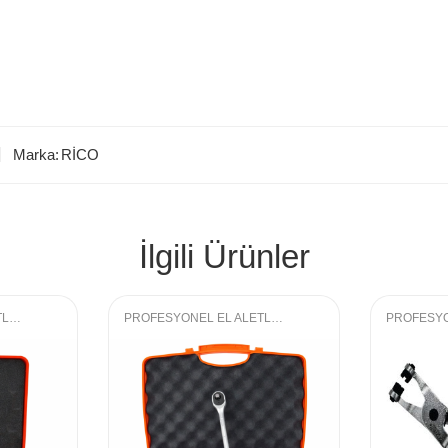
Marka:
RİCO
İlgili Ürünler
PROFESYONEL EL ALETLERI
,
LOKMA GRUBU
PROFESYONEL EL ALETLERI
,
LOKMA GRUBU