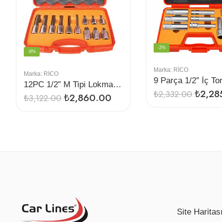
-2%
-8%
Marka:
RİCO
Marka:
RİCO
12PC 1/2” M Tipi Lokmalı Bıts Uç Seti
₺
2,28
₺
2,332.00
₺
2,860.00
₺
3,122.00
Site Haritas