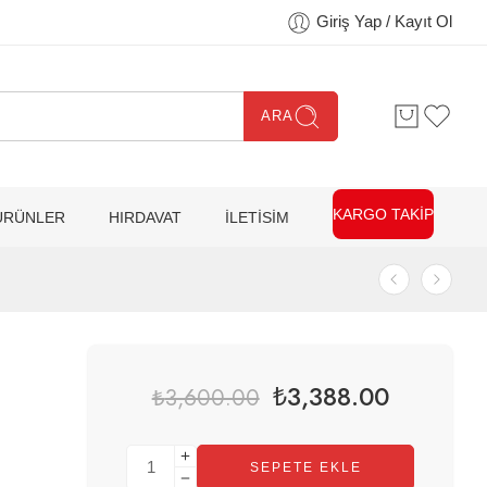
Giriş Yap / Kayıt Ol
ARA
KARGO TAKİP
ÜRÜNLER
HIRDAVAT
İLETİSİM
₺
3,388.00
₺
3,600.00
SEPETE EKLE