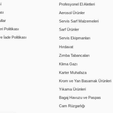
i
Profesyonel El Aletleri
ası
Aerosol Ürünler
llar
Servis Sarf Malzemeleri
i Politikası
Sarf Ürünler
 İade Politikası
Servis Ekipmanları
Hırdavat
Zımba Tabancaları
Klima Gazı
Karter Muhafaza
Krom ve Yan Basamak Ürünleri
Yıkama Ürünleri
Bagaj Havuzu ve Paspas
Cam Rüzgarlığı