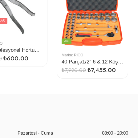
LAR
-6%
CO
Rico Profesyonel Hortum Kelepçe Pensesi Krom
Marka:
RİCO
₺
600.00
0
40 Parça1/2” 6 & 12 Köşe Lokma Seti
₺
7,455.00
₺
7,920.00
Pazartesi - Cuma
08:00 - 20:00