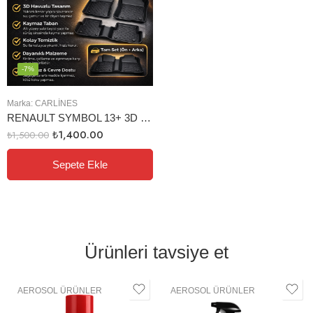
-7%
Marka:
CARLINES
RENAULT SYMBOL 13+ 3D HAVUZLU PASPAS SİYAH
₺
1,400.00
₺
1,500.00
Sepete Ekle
Ürünleri tavsiye et
AEROSOL ÜRÜNLER
AEROSOL ÜRÜNLER