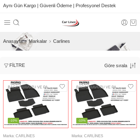
Aynı Gün Kargo | Güvenli Ödeme | Profesyonel Destek
Anasayfa
Markalar
Carlines
FILTRE
Göre sırala
BAGAJ HAVUZU VE PASPAS
BAGAJ HAVUZU VE PASPAS
-10%
-10%
Marka:
CARLINES
Marka:
CARLINES