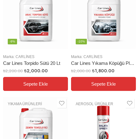
-9%
-10%
Marka:
CARLINES
Marka:
CARLINES
Car Lines Torpido Sütü 20 Lt
Car Lines Yıkama Köpüğü Platinium 20 Lt
₺
2,000.00
₺
1,800.00
₺
2,200.00
₺
2,000.00
Sepete Ekle
Sepete Ekle
YIKAMA ÜRÜNLERI
AEROSOL ÜRÜNLER