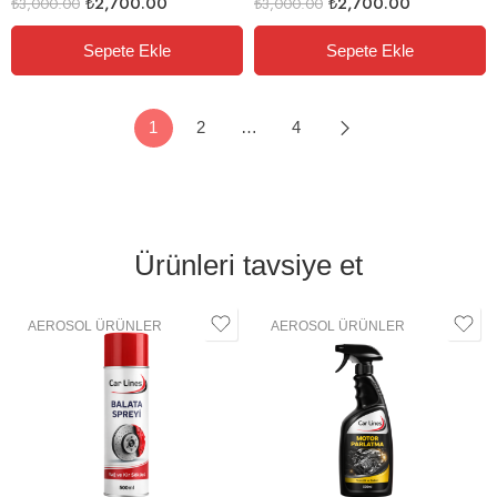
₺
2,700.00
₺
2,700.00
₺
3,000.00
₺
3,000.00
Sepete Ekle
Sepete Ekle
1
2
…
4
Ürünleri tavsiye et
AEROSOL ÜRÜNLER
AEROSOL ÜRÜNLER