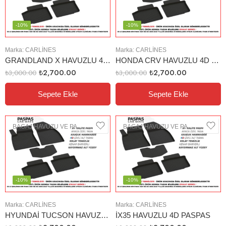
-10%
-10%
Marka:
CARLINES
Marka:
CARLINES
GRANDLAND X HAVUZLU 4D PASPAS
HONDA CRV HAVUZLU 4D PASPAS (2013-2019)
₺
2,700.00
₺
2,700.00
₺
3,000.00
₺
3,000.00
Sepete Ekle
Sepete Ekle
BAGAJ HAVUZU VE PASPAS
BAGAJ HAVUZU VE PASPAS
-10%
-10%
Marka:
CARLINES
Marka:
CARLINES
HYUNDAİ TUCSON HAVUZLU 4D PASPAS (2019)
İX35 HAVUZLU 4D PASPAS