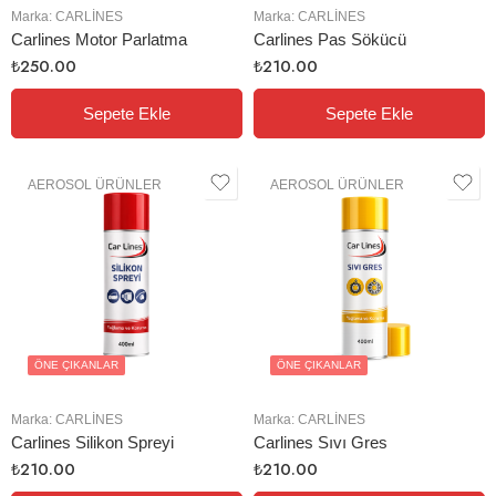
Marka:
CARLINES
Marka:
CARLINES
Carlines Motor Parlatma
Carlines Pas Sökücü
₺
250.00
₺
210.00
Sepete Ekle
Sepete Ekle
AEROSOL ÜRÜNLER
AEROSOL ÜRÜNLER
ÖNE ÇIKANLAR
ÖNE ÇIKANLAR
Marka:
CARLINES
Marka:
CARLINES
Carlines Silikon Spreyi
Carlines Sıvı Gres
₺
210.00
₺
210.00