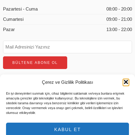
Pazartesi - Cuma
08:00 - 20:00
Cumartesi
09:00 - 21:00
Pazar
13:00 - 22:00
Çerez ve Gizlilik Politikası
En iyi deneyimleri sunmak için, cihaz bilgilerini saklamak ve/veya bunlara erişmek
amacıyla çerezler gibi teknolojiler kullanıyoruz. Bu teknolojilere izin vermek, bu
sitedeki tarama davranışı veya benzersiz kimlikler gibi verileri işlememize izin
verecektir. Onay vermemek veya onayı geri çekmek, belirli özellikleri ve işlevleri
olumsuz etkileyebilir.
© 2026 Tüm Hakları Saklıdır |
Tems Bilişim
KABUL ET