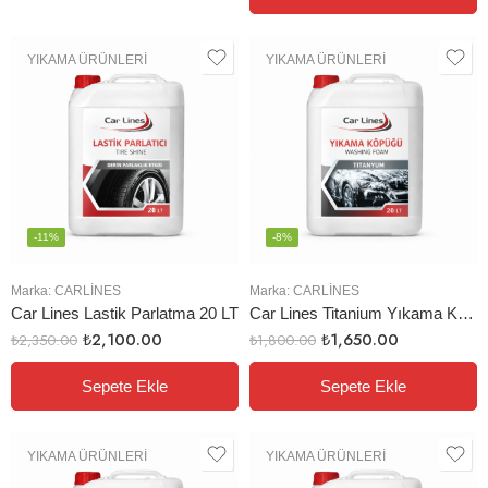
YIKAMA ÜRÜNLERI
YIKAMA ÜRÜNLERI
-11%
-8%
Marka:
CARLINES
Marka:
CARLINES
Car Lines Lastik Parlatma 20 LT
Car Lines Titanium Yıkama Köpüğü
₺
2,100.00
₺
1,650.00
₺
2,350.00
₺
1,800.00
Sepete Ekle
Sepete Ekle
YIKAMA ÜRÜNLERI
YIKAMA ÜRÜNLERI