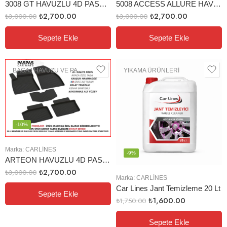
3008 GT HAVUZLU 4D PASPAS (2016-2019)
5008 ACCESS ALLURE HAVUZLU 4D PASPAS
₺
2,700.00
₺
2,700.00
₺
3,000.00
₺
3,000.00
Sepete Ekle
Sepete Ekle
BAGAJ HAVUZU VE PASPAS
YIKAMA ÜRÜNLERI
-10%
Marka:
CARLINES
-9%
ARTEON HAVUZLU 4D PASPAS
₺
2,700.00
₺
3,000.00
Marka:
CARLINES
Car Lines Jant Temizleme 20 Lt
Sepete Ekle
₺
1,600.00
₺
1,750.00
Sepete Ekle