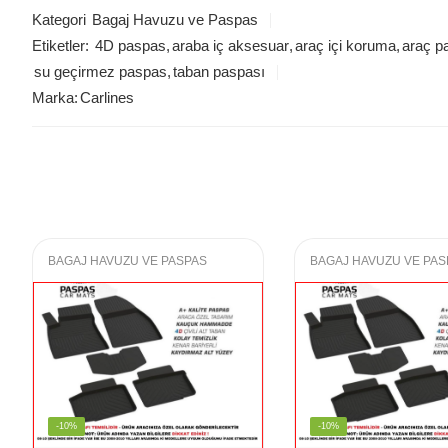
Kategori
Bagaj Havuzu ve Paspas
Etiketler:
4D paspas
,
araba iç aksesuar
,
araç içi koruma
,
araç p
su geçirmez paspas
,
taban paspası
Marka:
Carlines
BAGAJ HAVUZU VE PASPAS
BAGAJ HAVUZU VE PAS
-10%
-10%