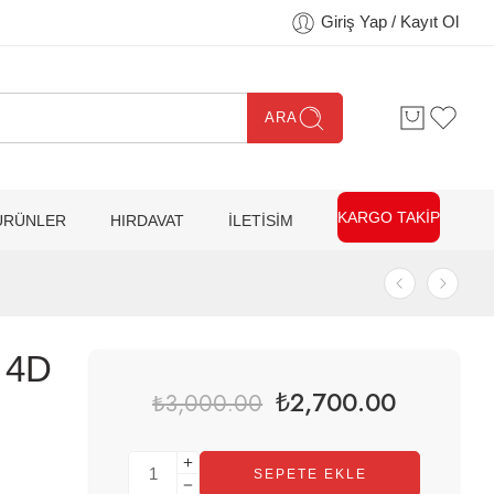
Giriş Yap / Kayıt Ol
ARA
KARGO TAKİP
ÜRÜNLER
HIRDAVAT
İLETİSİM
 4D
₺
2,700.00
₺
3,000.00
SEPETE EKLE