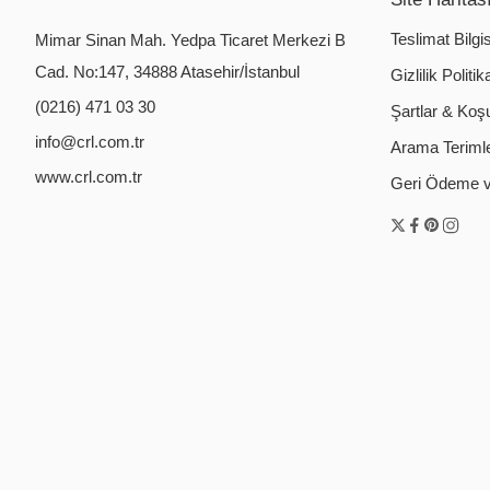
Teslimat Bilgis
Mimar Sinan Mah. Yedpa Ticaret Merkezi B
Cad. No:147, 34888 Atasehir/İstanbul
Gizlilik Politik
(0216) 471 03 30
Şartlar & Koşu
info@crl.com.tr
Arama Terimler
www.crl.com.tr
Geri Ödeme ve