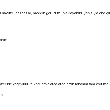
havuzlu paspaslar, modern görünümü ve dayanıklı yapısıyla öne çıka
lanım
r
ellikle yağmurlu ve karlı havalarda aracınızın tabanını tam koruma a
ın!