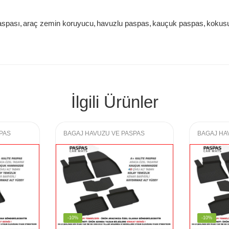
aspası
,
araç zemin koruyucu
,
havuzlu paspas
,
kauçuk paspas
,
kokus
İlgili Ürünler
PAS
BAGAJ HAVUZU VE PASPAS
BAGAJ HA
-10%
-10%