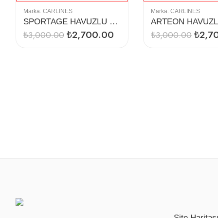
Marka:
CARLINES
Marka:
CARLINES
SPORTAGE HAVUZLU 4D PASPAS (2010)
₺
2,700.00
₺
2,7
₺
3,000.00
₺
3,000.00
Site Haritas