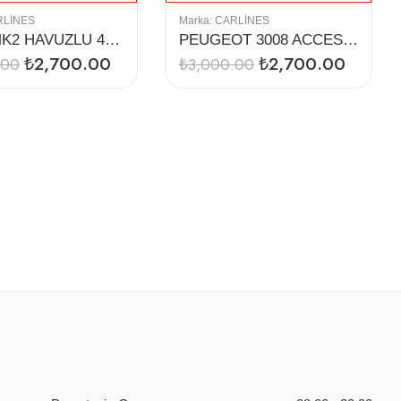
RLINES
Marka:
CARLINES
LEON MK2 HAVUZLU 4D PASPAS (2012-)
PEUGEOT 3008 ACCESS GT HAVUZLU 4D PASPAS
₺
2,700.00
₺
2,700.00
.00
₺
3,000.00