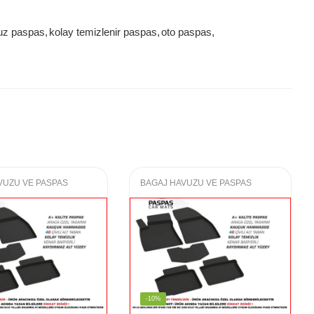
uz paspas
,
kolay temizlenir paspas
,
oto paspas
,
VUZU VE PASPAS
BAGAJ HAVUZU VE PASPAS
-10%