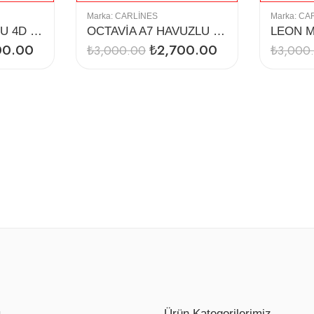
Marka:
CARLINES
Marka:
CA
ARTEON HAVUZLU 4D PASPAS
OCTAVİA A7 HAVUZLU 4D PASPAS (2015)
00.00
₺
2,700.00
₺
3,000.00
₺
3,000
ı
Ürün Kategorilerimiz