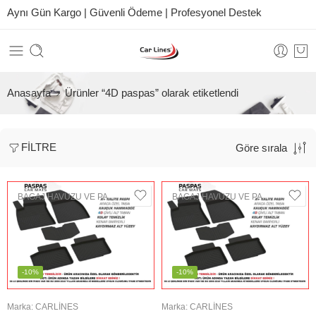
Aynı Gün Kargo | Güvenli Ödeme | Profesyonel Destek
Anasayfa
Ürünler “4D paspas” olarak etiketlendi
FILTRE
Göre sırala
BAGAJ HAVUZU VE PASPAS
BAGAJ HAVUZU VE PASPAS
-10%
-10%
Marka:
CARLINES
Marka:
CARLINES