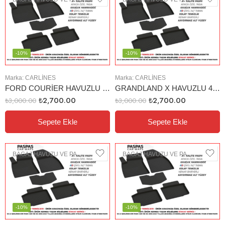
-10%
-10%
Marka:
CARLINES
Marka:
CARLINES
FORD COURİER HAVUZLU 4D PASPAS
GRANDLAND X HAVUZLU 4D PASPAS
₺
2,700.00
₺
2,700.00
₺
3,000.00
₺
3,000.00
Sepete Ekle
Sepete Ekle
BAGAJ HAVUZU VE PASPAS
BAGAJ HAVUZU VE PASPAS
-10%
-10%