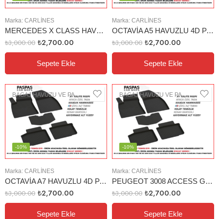
Marka:
CARLINES
Marka:
CARLINES
MERCEDES X CLASS HAVUZLU 4D PASPAS
OCTAVİA A5 HAVUZLU 4D PASPAS
₺
2,700.00
₺
2,700.00
₺
3,000.00
₺
3,000.00
Sepete Ekle
Sepete Ekle
BAGAJ HAVUZU VE PASPAS
BAGAJ HAVUZU VE PASPAS
-10%
-10%
Marka:
CARLINES
Marka:
CARLINES
OCTAVİA A7 HAVUZLU 4D PASPAS (2015)
PEUGEOT 3008 ACCESS GT HAVUZLU 4D PASPAS
₺
2,700.00
₺
2,700.00
₺
3,000.00
₺
3,000.00
Sepete Ekle
Sepete Ekle