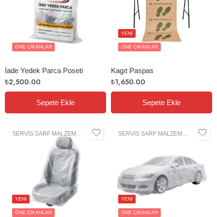
YENİ
ÖNE ÇIKANLAR
ÖNE ÇIKANLAR
İade Yedek Parca Poseti
Kagıt Paspas
₺
2,500.00
₺
1,650.00
Sepete Ekle
Sepete Ekle
SERVIS SARF MALZEMELERI
SERVIS SARF MALZEMELERI
YENİ
YENİ
ÖNE ÇIKANLAR
ÖNE ÇIKANLAR