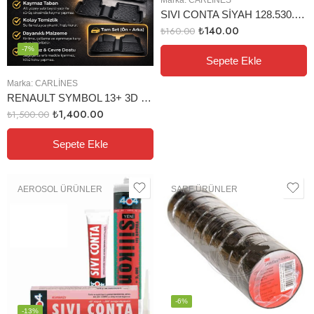
SIVI CONTA SİYAH 128.530.000 TÜP 45 GR
₺
140.00
₺
160.00
-7%
Sepete Ekle
Marka:
CARLINES
RENAULT SYMBOL 13+ 3D HAVUZLU PASPAS SİYAH
₺
1,400.00
₺
1,500.00
Sepete Ekle
AEROSOL ÜRÜNLER
SARF ÜRÜNLER
-6%
-13%