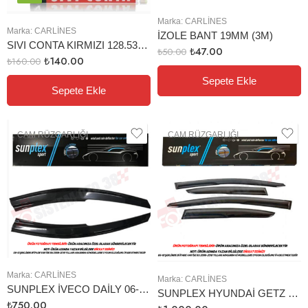
Marka:
CARLINES
Marka:
CARLINES
İZOLE BANT 19MM (3M)
SIVI CONTA KIRMIZI 128.530.002 TÜP 45 GR
₺
47.00
₺
50.00
₺
140.00
₺
160.00
Sepete Ekle
Sepete Ekle
CAM RÜZGARLIĞI
CAM RÜZGARLIĞI
Marka:
CARLINES
Marka:
CARLINES
SUNPLEX İVECO DAİLY 06-14 CAM RÜZGARLIĞI 2Lİ
SUNPLEX HYUNDAİ GETZ 2002-2011 CAM RÜZGARLIĞI 4LÜ
₺
750.00