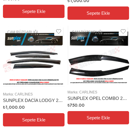
₺
1,000.00
Sepete Ekle
Sepete Ekle
CAM RÜZGARLIĞI
CAM RÜZGARLIĞI
Marka:
CARLINES
Marka:
CARLINES
SUNPLEX OPEL COMBO 2001-2012 CAM RÜZGARLIĞI 2Lİ
SUNPLEX DACİA LODGY 2012-2019 CAM RÜZGARLIĞI 4LÜ
₺
750.00
₺
1,000.00
Sepete Ekle
Sepete Ekle