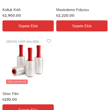
Koltuk Kılıfı
Maskeleme Folyosu
₺
2,900.00
₺
2,220.00
Sepete Ekle
Sepete Ekle
SERVIS SARF MALZEMELERI
ÖNE ÇIKANLAR
Strec Film
₺
250.00
Sepete Ekle