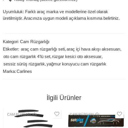
Uyumluluk:
Farklı araç marka ve modellerine özel olarak
üretilmiştir. Aracınıza uygun modeli açıklama kısmına belirtiniz.
Kategori
Cam Rüzgarlığı
Etiketler:
araç cam rüzgarlığı seti
,
araç içi hava akışı aksesuarı
,
oto cam rüzgarlık 4’lü set
,
rüzgar kesici oto aksesuar
,
sessiz sürüş rüzgarlık
,
yağmur koruyucu cam rüzgarlık
Marka:
Carlines
İlgili Ürünler
CAM RÜZGARLIĞI
CAM RÜZGARLIĞI