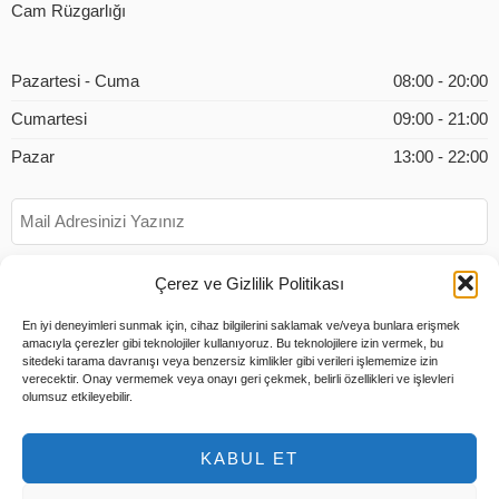
Cam Rüzgarlığı
Pazartesi - Cuma
08:00 - 20:00
Cumartesi
09:00 - 21:00
Pazar
13:00 - 22:00
Çerez ve Gizlilik Politikası
En iyi deneyimleri sunmak için, cihaz bilgilerini saklamak ve/veya bunlara erişmek
amacıyla çerezler gibi teknolojiler kullanıyoruz. Bu teknolojilere izin vermek, bu
sitedeki tarama davranışı veya benzersiz kimlikler gibi verileri işlememize izin
verecektir. Onay vermemek veya onayı geri çekmek, belirli özellikleri ve işlevleri
olumsuz etkileyebilir.
KABUL ET