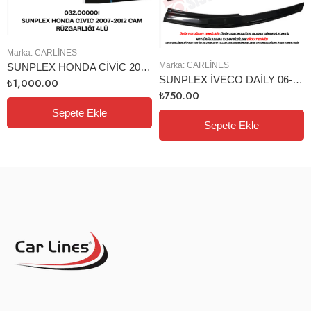
Marka:
CARLINES
Marka:
CARLINES
SUNPLEX HONDA CİVİC 2007-2012 CAM RÜZGARLIĞI 4LÜ
SUNPLEX İVECO DAİLY 06-14 CAM RÜZGARLIĞI 2Lİ
₺
1,000.00
₺
750.00
Sepete Ekle
Sepete Ekle