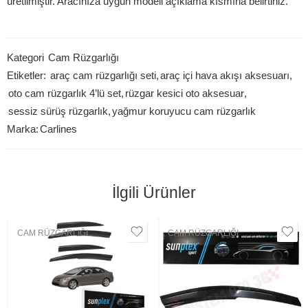
üretilmiştir. Aracınıza uygun modeli açıklama kısmına belirtiniz.
Kategori
Cam Rüzgarlığı
Etiketler:
araç cam rüzgarlığı seti
,
araç içi hava akışı aksesuarı
,
oto cam rüzgarlık 4’lü set
,
rüzgar kesici oto aksesuar
,
sessiz sürüş rüzgarlık
,
yağmur koruyucu cam rüzgarlık
Marka:
Carlines
İlgili Ürünler
CAM RÜZGARLIĞI
CAM RÜZGARLIĞI