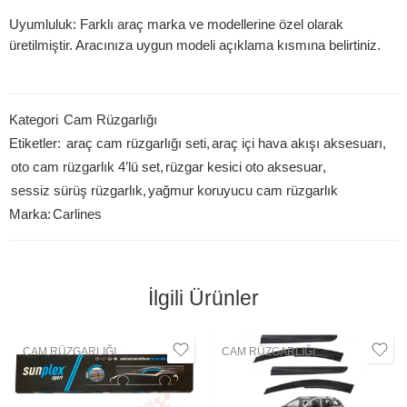
Uyumluluk:
Farklı araç marka ve modellerine özel olarak
üretilmiştir. Aracınıza uygun modeli açıklama kısmına belirtiniz.
Kategori
Cam Rüzgarlığı
Etiketler:
araç cam rüzgarlığı seti
,
araç içi hava akışı aksesuarı
,
oto cam rüzgarlık 4’lü set
,
rüzgar kesici oto aksesuar
,
sessiz sürüş rüzgarlık
,
yağmur koruyucu cam rüzgarlık
Marka:
Carlines
İlgili Ürünler
CAM RÜZGARLIĞI
CAM RÜZGARLIĞI