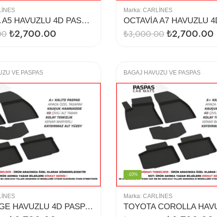
LINES
Marka:
CARLINES
OCTAVİA A5 HAVUZLU 4D PASPAS
₺
2,700.00
₺
2,700.00
00
₺
3,000.00
UZU VE PASPAS
BAGAJ HAVUZU VE PASPAS
-10%
LINES
Marka:
CARLINES
SPORTAGE HAVUZLU 4D PASPAS (2010)