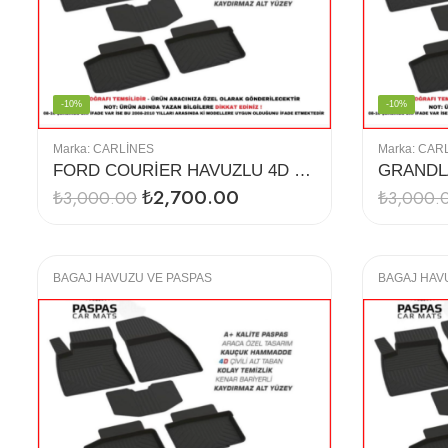
-10%
-10%
Marka:
CARLINES
Marka:
CAR
FORD COURİER HAVUZLU 4D PASPAS
₺
2,700.00
₺
3,000.00
₺
3,000.
BAGAJ HAVUZU VE PASPAS
BAGAJ HAV