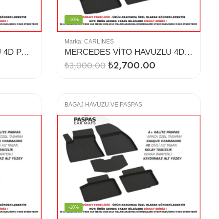
-10%
Marka:
CARLINES
MEGANE 4 SD HAVUZLU 4D PASPAS
MERCEDES VİTO HAVUZLU 4D PASPAS (16-19)
₺
2,700.00
₺
3,000.00
BAGAJ HAVUZU VE PASPAS
-10%