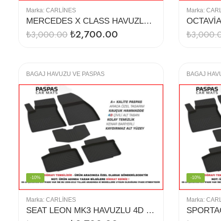
Marka:
CARLINES
Marka:
CAR
MERCEDES X CLASS HAVUZLU 4D PASPAS
₺
2,700.00
₺
3,000.00
₺
3,000.
BAGAJ HAVUZU VE PASPAS
BAGAJ HAV
-10%
-10%
Marka:
CARLINES
Marka:
CAR
SEAT LEON MK3 HAVUZLU 4D PASPAS (12-18)