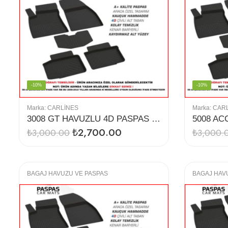
-10%
-10%
Marka:
CARLINES
Marka:
CAR
3008 GT HAVUZLU 4D PASPAS (2016-2019)
₺
2,700.00
₺
3,000.00
₺
3,000.
BAGAJ HAVUZU VE PASPAS
BAGAJ HAV