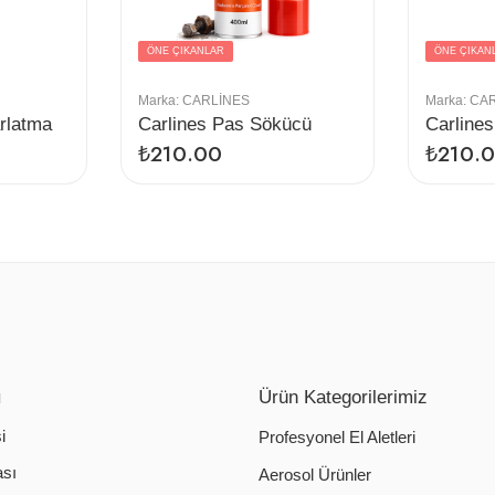
ÖNE ÇIKANLAR
ÖNE ÇIKAN
Marka:
CARLINES
Marka:
CAR
rlatma
Carlines Pas Sökücü
Carlines
₺
210.00
₺
210.
ı
Ürün Kategorilerimiz
i
Profesyonel El Aletleri
ası
Aerosol Ürünler