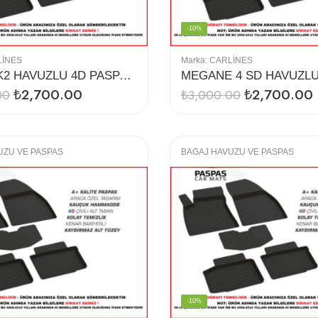
-10%
LINES
Marka:
CARLINES
LEON MK2 HAVUZLU 4D PASPAS (2012-)
₺
2,700.00
₺
2,700.00
00
₺
3,000.00
UZU VE PASPAS
BAGAJ HAVUZU VE PASPAS
-10%