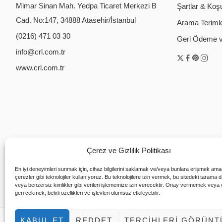
Mimar Sinan Mah. Yedpa Ticaret Merkezi B
Şartlar & Koşu
Cad. No:147, 34888 Atasehir/İstanbul
Arama Terimler
(0216) 471 03 30
Geri Ödeme ve
info@crl.com.tr
www.crl.com.tr
Çerez ve Gizlilik Politikası
En iyi deneyimleri sunmak için, cihaz bilgilerini saklamak ve/veya bunlara erişmek ama
çerezler gibi teknolojiler kullanıyoruz. Bu teknolojilere izin vermek, bu sitedeki tarama 
veya benzersiz kimlikler gibi verileri işlememize izin verecektir. Onay vermemek veya
geri çekmek, belirli özellikleri ve işlevleri olumsuz etkileyebilir.
KABUL ET
REDDET
TERCIHLERI GÖRÜNT