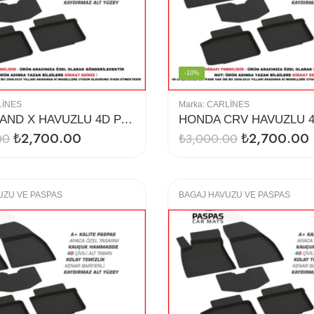
-10%
LINES
Marka:
CARLINES
GRANDLAND X HAVUZLU 4D PASPAS
₺
2,700.00
₺
2,700.00
00
₺
3,000.00
UZU VE PASPAS
BAGAJ HAVUZU VE PASPAS