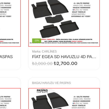
-10%
Marka:
CARLINES
PASPAS
FİAT EGEA SD HAVUZLU 4D PASPAS TABAN
₺
2,700.00
₺
3,000.00
BAGAJ HAVUZU VE PASPAS