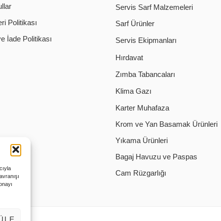
llar
Servis Sarf Malzemeleri
i Politikası
Sarf Ürünler
 İade Politikası
Servis Ekipmanları
Hırdavat
Zımba Tabancaları
Klima Gazı
Karter Muhafaza
Krom ve Yan Basamak Ürünleri
Yıkama Ürünleri
Bagaj Havuzu ve Paspas
cıyla
Cam Rüzgarlığı
davranışı
 onayı
ÜLE