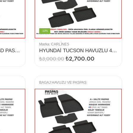
-10%
Marka:
CARLINES
HONDA CRV HAVUZLU 4D PASPAS (2013-2019)
HYUNDAİ TUCSON HAVUZLU 4D PASPAS (2019)
₺
2,700.00
₺
3,000.00
BAGAJ HAVUZU VE PASPAS