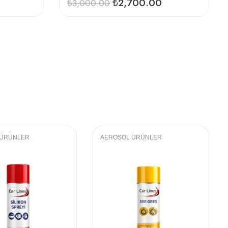
₺
2,700.00
₺
3,000.00
 ÜRÜNLER
AEROSOL ÜRÜNLER