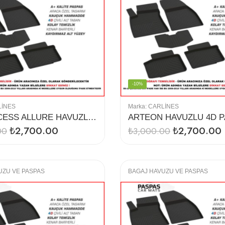
-10%
LINES
Marka:
CARLINES
5008 ACCESS ALLURE HAVUZLU 4D PASPAS
ARTEON HAVUZLU 4D 
₺
2,700.00
₺
2,700.00
00
₺
3,000.00
UZU VE PASPAS
BAGAJ HAVUZU VE PASPAS