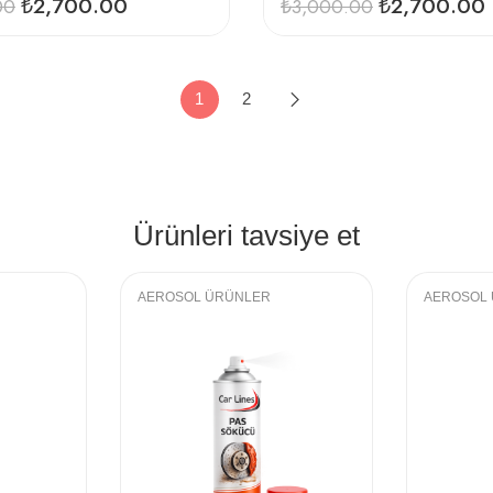
₺
2,700.00
₺
2,700.00
00
₺
3,000.00
1
2
Ürünleri tavsiye et
AEROSOL ÜRÜNLER
AEROSOL