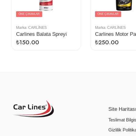
ÖNE ÇIKANLAR
ÖNE ÇIKANLAR
Marka:
CARLINES
Marka:
CARLINES
Carlines Balata Spreyi
Carlines Motor Pa
₺
150.00
₺
250.00
Site Haritas
Teslimat Bilgis
Gizlilik Politik