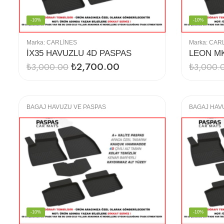
-10%
-10%
Marka:
CARLINES
Marka:
CAR
İX35 HAVUZLU 4D PASPAS
₺
2,700.00
₺
3,000.00
₺
3,000.
BAGAJ HAVUZU VE PASPAS
BAGAJ HAV
-10%
-10%