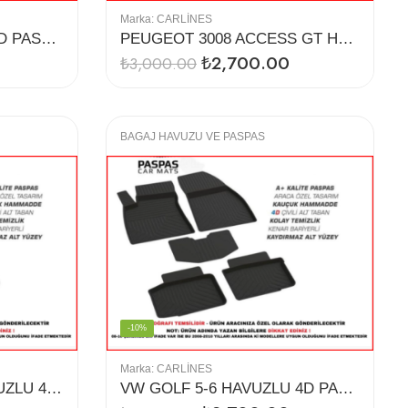
Marka:
CARLINES
OCTAVİA A7 HAVUZLU 4D PASPAS (2015)
PEUGEOT 3008 ACCESS GT HAVUZLU 4D PASPAS
₺
2,700.00
₺
3,000.00
BAGAJ HAVUZU VE PASPAS
-10%
Marka:
CARLINES
TOYOTA COROLLA HAVUZLU 4D PASPAS (13-18)
VW GOLF 5-6 HAVUZLU 4D PASPAS