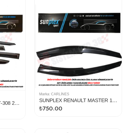
Marka:
CARLINES
SUNPLEX RENAULT MASTER 10-24 CAM RÜZGARLIĞI 2Lİ
SUNPLEX PEUGEOT 307-308 2000+ CAM RÜZGARLIĞI 4LÜ
₺
750.00