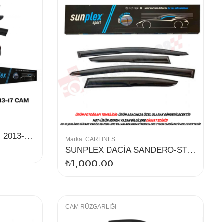
SUNPLEX DACİA LOGAN 2013-17 CAM RÜZGARLIĞI 4LÜ
Marka:
CARLINES
SUNPLEX DACİA SANDERO-STEPWAY CAM RÜZGARLIĞI 4LÜ
₺
1,000.00
CAM RÜZGARLIĞI