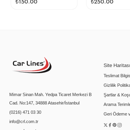
₺
150.00
₺
250.00
Site Haritas
Teslimat Bilgis
Gizlilik Politik
Mimar Sinan Mah. Yedpa Ticaret Merkezi B
Şartlar & Koşu
Cad. No:147, 34888 Atasehir/İstanbul
Arama Terimler
(0216) 471 03 30
Geri Ödeme ve
info@crl.com.tr