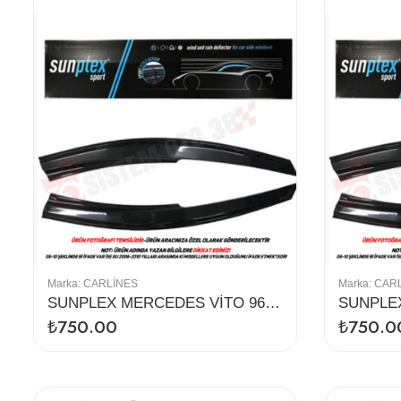
Marka:
CARLINES
Marka:
CAR
SUNPLEX MERCEDES VİTO 96-03 CAM RÜZGARLIĞI 2Lİ
₺
750.00
₺
750.0