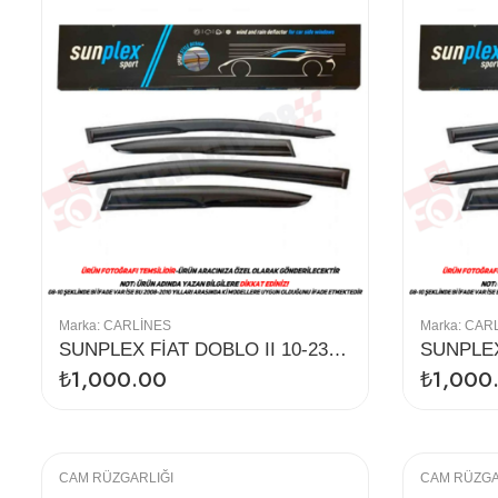
Marka:
CARLINES
Marka:
CAR
SUNPLEX FİAT DOBLO II 10-23 CAM RÜZGARLIĞI 4LÜ
₺
1,000.00
₺
1,000
CAM RÜZGARLIĞI
CAM RÜZGA