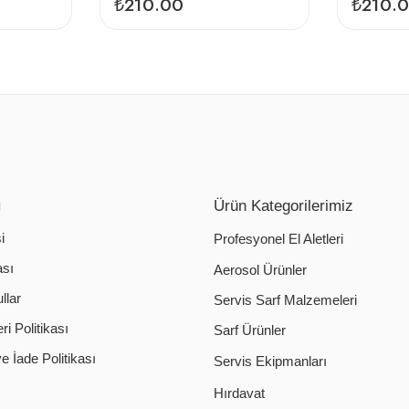
₺
210.00
₺
210.
ı
Ürün Kategorilerimiz
i
Profesyonel El Aletleri
ası
Aerosol Ürünler
llar
Servis Sarf Malzemeleri
i Politikası
Sarf Ürünler
 İade Politikası
Servis Ekipmanları
Hırdavat