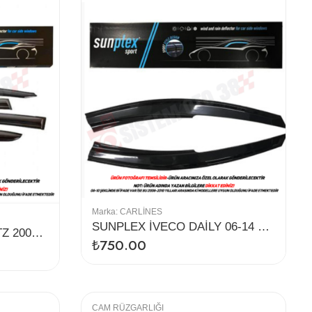
Marka:
CARLINES
SUNPLEX İVECO DAİLY 06-14 CAM RÜZGARLIĞI 2Lİ
SUNPLEX HYUNDAİ GETZ 2002-2011 CAM RÜZGARLIĞI 4LÜ
₺
750.00
CAM RÜZGARLIĞI