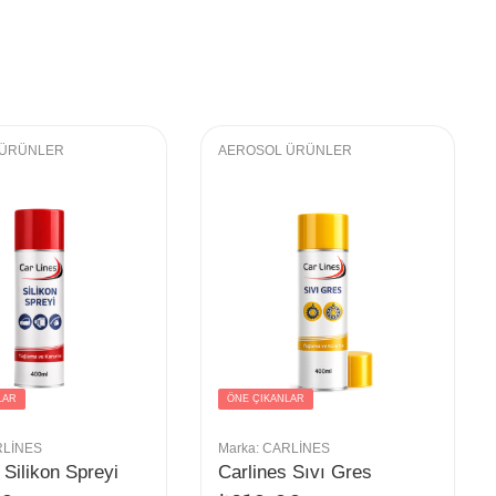
 ÜRÜNLER
AEROSOL ÜRÜNLER
LAR
ÖNE ÇIKANLAR
LINES
Marka:
CARLINES
 Silikon Spreyi
Carlines Sıvı Gres