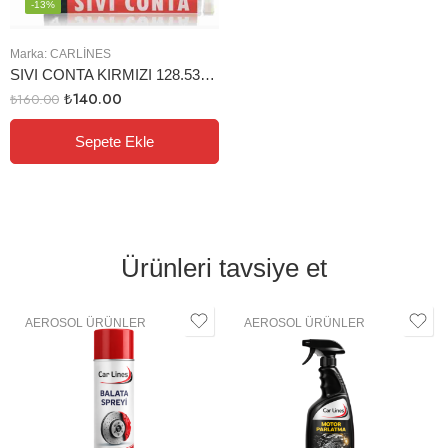
-13%
Marka:
CARLINES
SIVI CONTA KIRMIZI 128.530.002 TÜP 45 GR
₺
140.00
₺
160.00
Sepete Ekle
Ürünleri tavsiye et
AEROSOL ÜRÜNLER
AEROSOL ÜRÜNLER