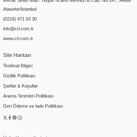
Mimar Sinan Mah. Yedpa Ticaret Merkezi B Cad. No:147, 34888
Atasehir/İstanbul
(0216) 471 03 30
info@crl.com.tr
www.crl.com.tr
Site Haritası
Teslimat Bilgisi
Gizlilik Politikası
Şartlar & Koşullar
Arama Terimleri Politikası
Geri Ödeme ve İade Politikası