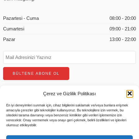
Pazartesi - Cuma
08:00 - 20:00
Cumartesi
09:00 - 21:00
Pazar
13:00 - 22:00
Çerez ve Gizlilik Politikası
En iyi deneyimleri sunmak için, cihaz bilgilerini saklamak ve/veya bunlara erişmek
amacıyla çerezler gibi teknolojiler kullanıyoruz. Bu teknolojilere izin vermek, bu
sitedeki tarama davranışı veya benzersiz kimlikler gibi verileri işlememize izin
verecektir. Onay vermemek veya onayı geri çekmek, belirli özellikleri ve işlevleri
olumsuz etkileyebilir.