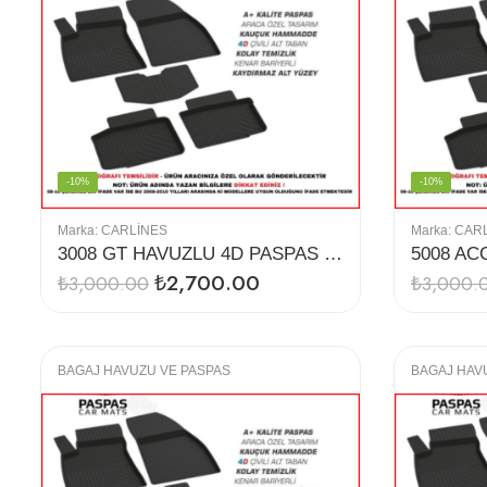
-10%
-10%
Marka:
CARLINES
Marka:
CAR
3008 GT HAVUZLU 4D PASPAS (2016-2019)
₺
2,700.00
₺
3,000.00
₺
3,000.
BAGAJ HAVUZU VE PASPAS
BAGAJ HAV