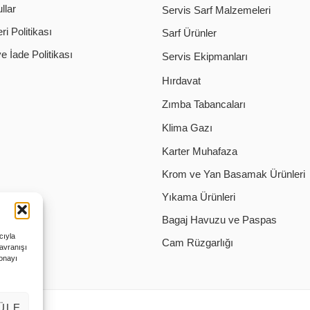
llar
Servis Sarf Malzemeleri
i Politikası
Sarf Ürünler
 İade Politikası
Servis Ekipmanları
Hırdavat
Zımba Tabancaları
Klima Gazı
Karter Muhafaza
Krom ve Yan Basamak Ürünleri
Yıkama Ürünleri
Bagaj Havuzu ve Paspas
cıyla
Cam Rüzgarlığı
davranışı
 onayı
ÜLE