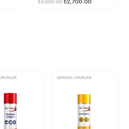
₺
2,700.00
₺
3,000.00
 ÜRÜNLER
AEROSOL ÜRÜNLER