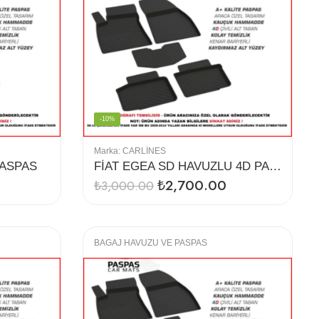
-10%
Marka:
CARLINES
PASPAS
FİAT EGEA SD HAVUZLU 4D PASPAS TABAN
₺
2,700.00
₺
3,000.00
BAGAJ HAVUZU VE PASPAS