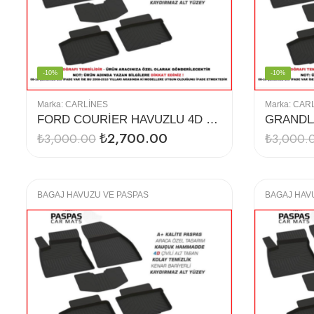
-10%
-10%
Marka:
CARLINES
Marka:
CAR
FORD COURİER HAVUZLU 4D PASPAS
₺
2,700.00
₺
3,000.00
₺
3,000.
BAGAJ HAVUZU VE PASPAS
BAGAJ HAV