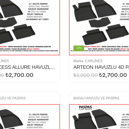
-10%
LINES
Marka:
CARLINES
5008 ACCESS ALLURE HAVUZLU 4D PASPAS
ARTEON HAVUZLU 4D 
₺
2,700.00
₺
2,700.00
00
₺
3,000.00
UZU VE PASPAS
BAGAJ HAVUZU VE PASPAS