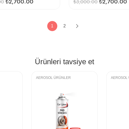
₺
2,700.00
₺
2,700.00
00
₺
3,000.00
1
2
Ürünleri tavsiye et
AEROSOL ÜRÜNLER
AEROSOL