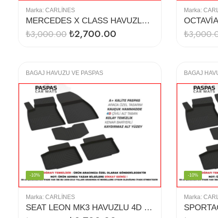
Marka:
CARLINES
Marka:
CAR
MERCEDES X CLASS HAVUZLU 4D PASPAS
₺
2,700.00
₺
3,000.00
₺
3,000.
BAGAJ HAVUZU VE PASPAS
BAGAJ HAV
-10%
-10%
Marka:
CARLINES
Marka:
CAR
SEAT LEON MK3 HAVUZLU 4D PASPAS (12-18)