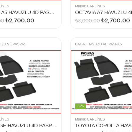
LINES
Marka:
CARLINES
OCTAVİA A5 HAVUZLU 4D PASPAS
₺
2,700.00
₺
2,700.00
00
₺
3,000.00
UZU VE PASPAS
BAGAJ HAVUZU VE PASPAS
-10%
LINES
Marka:
CARLINES
SPORTAGE HAVUZLU 4D PASPAS (2010)