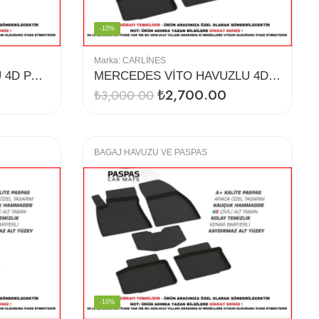
-10%
Marka:
CARLINES
MEGANE 4 SD HAVUZLU 4D PASPAS
MERCEDES VİTO HAVUZLU 4D PASPAS (16-19)
₺
2,700.00
₺
3,000.00
BAGAJ HAVUZU VE PASPAS
-10%