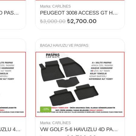
Marka:
CARLINES
OCTAVİA A7 HAVUZLU 4D PASPAS (2015)
PEUGEOT 3008 ACCESS GT HAVUZLU 4D PASPAS
₺
2,700.00
₺
3,000.00
BAGAJ HAVUZU VE PASPAS
-10%
Marka:
CARLINES
TOYOTA COROLLA HAVUZLU 4D PASPAS (13-18)
VW GOLF 5-6 HAVUZLU 4D PASPAS