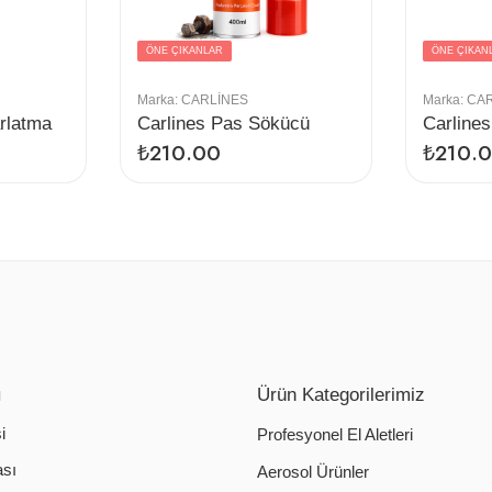
ÖNE ÇIKANLAR
ÖNE ÇIKAN
Marka:
CARLINES
Marka:
CAR
rlatma
Carlines Pas Sökücü
Carlines
₺
210.00
₺
210.
ı
Ürün Kategorilerimiz
i
Profesyonel El Aletleri
ası
Aerosol Ürünler