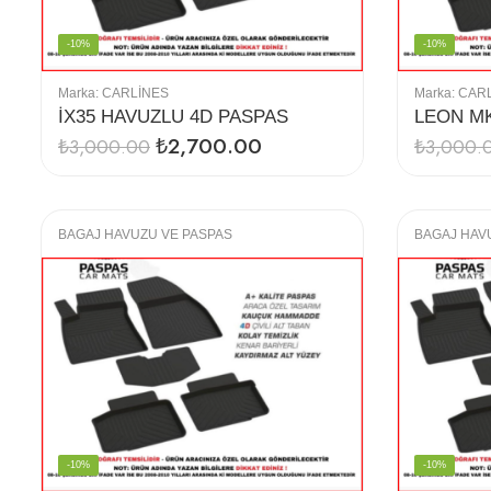
-10%
-10%
Marka:
CARLINES
Marka:
CAR
İX35 HAVUZLU 4D PASPAS
₺
2,700.00
₺
3,000.00
₺
3,000.
BAGAJ HAVUZU VE PASPAS
BAGAJ HAV
-10%
-10%