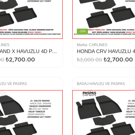
-10%
LINES
Marka:
CARLINES
GRANDLAND X HAVUZLU 4D PASPAS
₺
2,700.00
₺
2,700.00
00
₺
3,000.00
UZU VE PASPAS
BAGAJ HAVUZU VE PASPAS