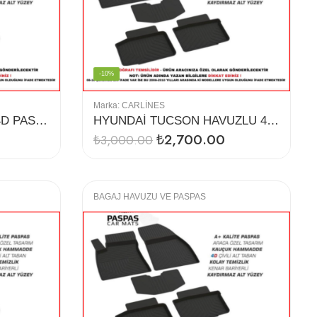
-10%
Marka:
CARLINES
HONDA CRV HAVUZLU 4D PASPAS (2013-2019)
HYUNDAİ TUCSON HAVUZLU 4D PASPAS (2019)
₺
2,700.00
₺
3,000.00
BAGAJ HAVUZU VE PASPAS