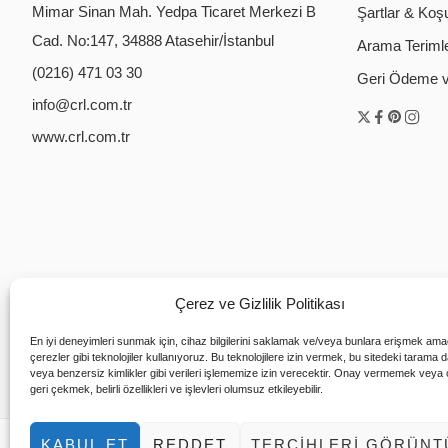
Mimar Sinan Mah. Yedpa Ticaret Merkezi B
Şartlar & Koşu
Cad. No:147, 34888 Atasehir/İstanbul
Arama Terimler
(0216) 471 03 30
Geri Ödeme ve
info@crl.com.tr
www.crl.com.tr
Çerez ve Gizlilik Politikası
En iyi deneyimleri sunmak için, cihaz bilgilerini saklamak ve/veya bunlara erişmek ama
çerezler gibi teknolojiler kullanıyoruz. Bu teknolojilere izin vermek, bu sitedeki tarama 
veya benzersiz kimlikler gibi verileri işlememize izin verecektir. Onay vermemek veya
geri çekmek, belirli özellikleri ve işlevleri olumsuz etkileyebilir.
KABUL ET
REDDET
TERCIHLERI GÖRÜNT