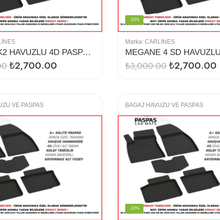
-10%
LINES
Marka:
CARLINES
LEON MK2 HAVUZLU 4D PASPAS (2012-)
₺
2,700.00
₺
2,700.00
00
₺
3,000.00
UZU VE PASPAS
BAGAJ HAVUZU VE PASPAS
-10%