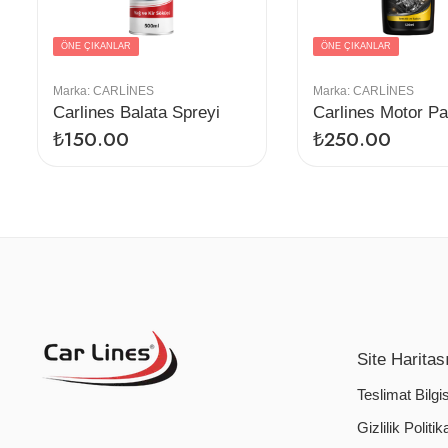
ÖNE ÇIKANLAR
ÖNE ÇIKANLAR
Marka:
CARLINES
Marka:
CARLINES
Carlines Balata Spreyi
Carlines Motor Pa
₺
150.00
₺
250.00
Site Haritas
Teslimat Bilgis
Gizlilik Politik