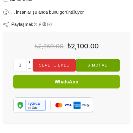
...
insanlar
şu anda bunu görüntülüyor
Paylaşmak
₺
2,100.00
₺
2,350.00
SEPETE EKLE
ŞIMDI AL
WhatsApp