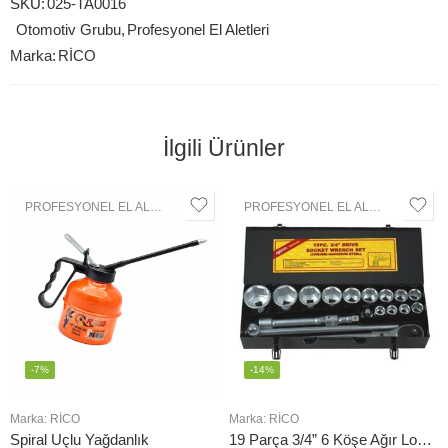
SKU:
025-TA0016
Otomotiv Grubu
,
Profesyonel El Aletleri
Marka:
RİCO
İlgili Ürünler
PROFESYONEL EL ALETLERI
,
OTOMOTIV GRUBU
PROFESYONEL EL ALETLERI
,
LOK
-7%
-14%
Marka:
RİCO
Marka:
RİCO
Spiral Uçlu Yağdanlık
19 Parça 3/4” 6 Köşe Ağır Lokma Seti