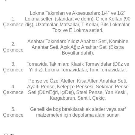
Lokma Takımları ve Aksesuarları:
1/4″ ve 1/2″
1.
Lokma setleri (standart ve derin), Cırcır Kolları (90
Çekmece
diş), Uzatmalar, Mafsallar, T-Kollar, Bits Lokmalar,
Torx ve E Lokma setleri.
Anahtar Takımları:
Yıldız Anahtar Seti, Kombine
2.
Anahtar Seti, Açık Ağız Anahtar Seti (Ekstra
Çekmece
Boyutlar dahil).
3.
Tornavida Takımları:
Klasik Tornavidalar (Düz ve
Çekmece
Yıldız), Lokma Tornavidalar, Torx Tornavidalar.
Pense ve Özel Aletler:
Kısa Allen Anahtar Seti,
4.
Ayarlı Pense, Kelepçe Pensesi, Sekman Pense
Çekmece
Seti (Düz/Eğri, İç/Dış), Steel Pense, Yan Keski,
Kargaburun, Sentil, Çekiç.
5.
Genellikle
boş
bırakılarak ek aletler veya sarf
Çekmece
malzemeleri için depolama alanı sunar.