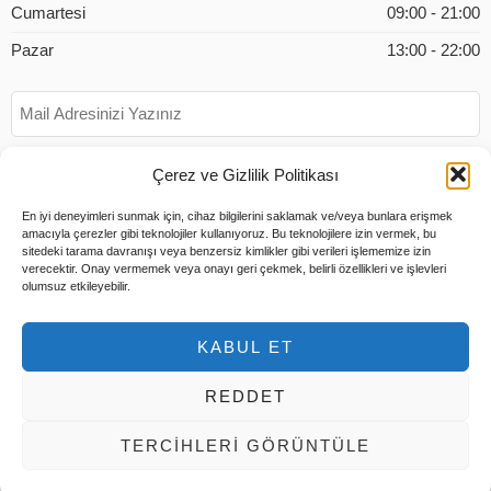
Cumartesi
09:00 - 21:00
Pazar
13:00 - 22:00
Çerez ve Gizlilik Politikası
En iyi deneyimleri sunmak için, cihaz bilgilerini saklamak ve/veya bunlara erişmek
amacıyla çerezler gibi teknolojiler kullanıyoruz. Bu teknolojilere izin vermek, bu
sitedeki tarama davranışı veya benzersiz kimlikler gibi verileri işlememize izin
verecektir. Onay vermemek veya onayı geri çekmek, belirli özellikleri ve işlevleri
olumsuz etkileyebilir.
KABUL ET
REDDET
© 2026 Tüm Hakları Saklıdır |
Tems Bilişim
TERCIHLERI GÖRÜNTÜLE
Hesabım
Ödeme
Sepet
Hakkımızda