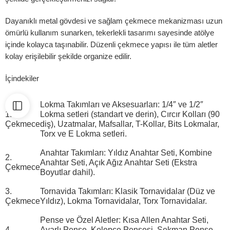
Dayanıklı metal gövdesi ve sağlam çekmece mekanizması uzun
ömürlü kullanım sunarken, tekerlekli tasarımı sayesinde atölye
içinde kolayca taşınabilir. Düzenli çekmece yapısı ile tüm aletler
kolay erişilebilir şekilde organize edilir.
İçindekiler
Lokma Takımları ve Aksesuarları:
1/4″ ve 1/2″
1.
Lokma setleri (standart ve derin), Cırcır Kolları (90
Çekmece
diş), Uzatmalar, Mafsallar, T-Kollar, Bits Lokmalar,
Torx ve E Lokma setleri.
Anahtar Takımları:
Yıldız Anahtar Seti, Kombine
2.
Anahtar Seti, Açık Ağız Anahtar Seti (Ekstra
Çekmece
Boyutlar dahil).
3.
Tornavida Takımları:
Klasik Tornavidalar (Düz ve
Çekmece
Yıldız), Lokma Tornavidalar, Torx Tornavidalar.
Pense ve Özel Aletler:
Kısa Allen Anahtar Seti,
4.
Ayarlı Pense, Kelepçe Pensesi, Sekman Pense