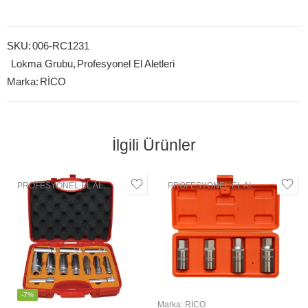
SKU:
006-RC1231
Lokma Grubu
,
Profesyonel El Aletleri
Marka:
RİCO
İlgili Ürünler
PROFESYONEL EL ALETLERI
,
LOKMA GRUBU
PROFESYONEL EL ALETLERI
,
LOK
-7%
Marka:
RİCO