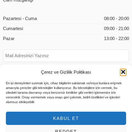
Cam Rüzgarlığı
Pazartesi - Cuma
08:00 - 20:00
Cumartesi
09:00 - 21:00
Pazar
13:00 - 22:00
Çerez ve Gizlilik Politikası
En iyi deneyimleri sunmak için, cihaz bilgilerini saklamak ve/veya bunlara erişmek
amacıyla çerezler gibi teknolojiler kullanıyoruz. Bu teknolojilere izin vermek, bu
sitedeki tarama davranışı veya benzersiz kimlikler gibi verileri işlememize izin
verecektir. Onay vermemek veya onayı geri çekmek, belirli özellikleri ve işlevleri
olumsuz etkileyebilir.
KABUL ET
REDDET