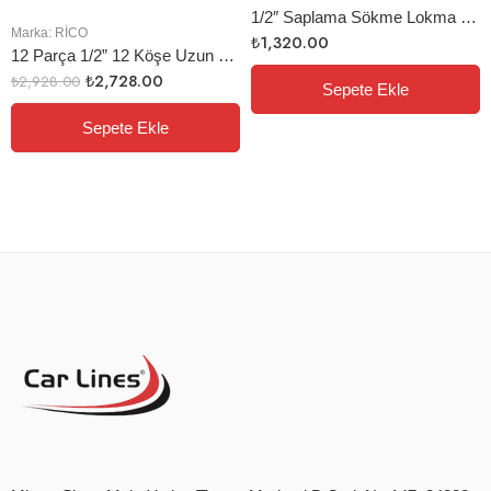
1/2″ Saplama Sökme Lokma Seti
Marka:
RİCO
₺
1,320.00
12 Parça 1/2” 12 Köşe Uzun Lokma Seti
₺
2,728.00
₺
2,928.00
Sepete Ekle
Sepete Ekle