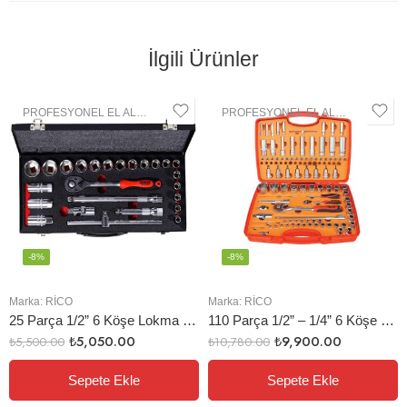
İlgili Ürünler
PROFESYONEL EL ALETLERI
,
LOKMA GRUBU
PROFESYONEL EL ALETLERI
,
LOK
-8%
-8%
Marka:
RİCO
Marka:
RİCO
25 Parça 1/2” 6 Köşe Lokma Seti
110 Parça 1/2” – 1/4” 6 Köşe Lokma Takımı
₺
5,050.00
₺
9,900.00
₺
5,500.00
₺
10,780.00
Sepete Ekle
Sepete Ekle