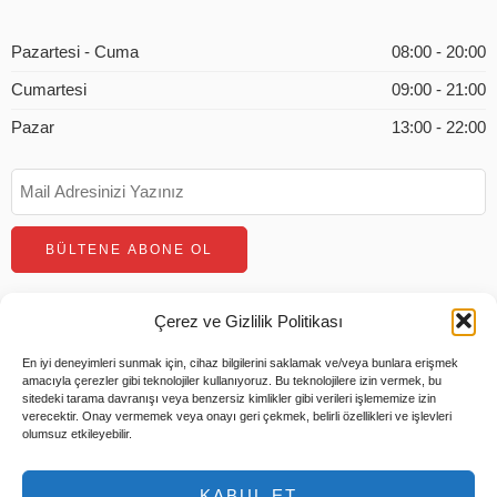
Pazartesi - Cuma
08:00 - 20:00
Cumartesi
09:00 - 21:00
Pazar
13:00 - 22:00
Çerez ve Gizlilik Politikası
En iyi deneyimleri sunmak için, cihaz bilgilerini saklamak ve/veya bunlara erişmek
amacıyla çerezler gibi teknolojiler kullanıyoruz. Bu teknolojilere izin vermek, bu
sitedeki tarama davranışı veya benzersiz kimlikler gibi verileri işlememize izin
verecektir. Onay vermemek veya onayı geri çekmek, belirli özellikleri ve işlevleri
olumsuz etkileyebilir.
© 2026 Tüm Hakları Saklıdır |
Tems Bilişim
KABUL ET