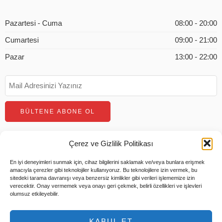
Pazartesi - Cuma
08:00 - 20:00
Cumartesi
09:00 - 21:00
Pazar
13:00 - 22:00
Çerez ve Gizlilik Politikası
En iyi deneyimleri sunmak için, cihaz bilgilerini saklamak ve/veya bunlara erişmek
amacıyla çerezler gibi teknolojiler kullanıyoruz. Bu teknolojilere izin vermek, bu
sitedeki tarama davranışı veya benzersiz kimlikler gibi verileri işlememize izin
verecektir. Onay vermemek veya onayı geri çekmek, belirli özellikleri ve işlevleri
olumsuz etkileyebilir.
© 2026 Tüm Hakları Saklıdır |
Tems Bilişim
KABUL ET