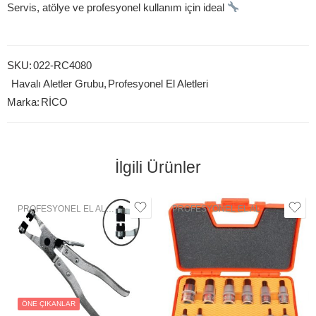
Servis, atölye ve profesyonel kullanım için ideal
SKU:
022-RC4080
Havalı Aletler Grubu
,
Profesyonel El Aletleri
Marka:
RİCO
İlgili Ürünler
PROFESYONEL EL ALETLERI
,
OTOMOTIV GRUBU
PROFESYONEL EL ALETLERI
,
LOK
ÖNE ÇIKANLAR