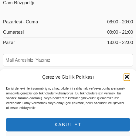
Cam Rüzgarlığı
Pazartesi - Cuma
08:00 - 20:00
Cumartesi
09:00 - 21:00
Pazar
13:00 - 22:00
Çerez ve Gizlilik Politikası
En iyi deneyimleri sunmak için, cihaz bilgilerini saklamak ve/veya bunlara erişmek
amacıyla çerezler gibi teknolojiler kullanıyoruz. Bu teknolojilere izin vermek, bu
sitedeki tarama davranışı veya benzersiz kimlikler gibi verileri işlememize izin
verecektir. Onay vermemek veya onayı geri çekmek, belirli özellikleri ve işlevleri
olumsuz etkileyebilir.
KABUL ET