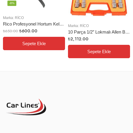
-8%
Marka:
RİCO
Rico Profesyonel Hortum Kelepçe Pensesi Krom
Marka:
RİCO
₺
600.00
₺
650.00
10 Parça 1/2″ Lokmalı Allen Bıts Uç Seti
₺
2,112.00
Sepete Ekle
Sepete Ekle