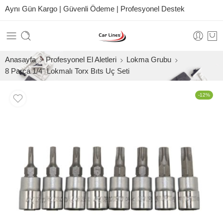
Aynı Gün Kargo | Güvenli Ödeme | Profesyonel Destek
Anasayfa
Profesyonel El Aletleri
Lokma Grubu
8 Parça 1/4” Lokmalı Torx Bıts Uç Seti
-12%