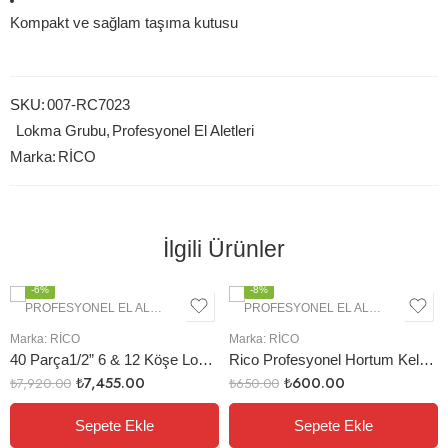
Kompakt ve sağlam taşıma kutusu
SKU:
007-RC7023
Lokma Grubu
,
Profesyonel El Aletleri
Marka:
RİCO
İlgili Ürünler
ÖNE ÇIKANLAR
-6%
-8%
PROFESYONEL EL ALETLERI
,
LOKMA GRUBU
PROFESYONEL EL ALETLERI
,
OTO
Marka:
RİCO
Marka:
RİCO
40 Parça1/2” 6 & 12 Köşe Lokma Seti
Rico Profesyonel Hortum Kelepçe Pensesi Krom
₺
7,455.00
₺
600.00
₺
7,920.00
₺
650.00
Sepete Ekle
Sepete Ekle