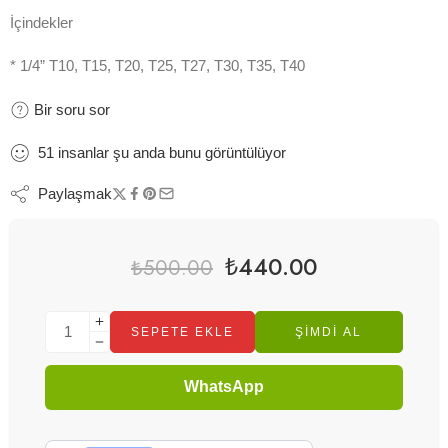
İçindekler
* 1/4” T10, T15, T20, T25, T27, T30, T35, T40
Bir soru sor
51
insanlar
şu anda bunu görüntülüyor
Paylaşmak
₺
440.00
₺
500.00
SEPETE EKLE
ŞIMDI AL
WhatsApp