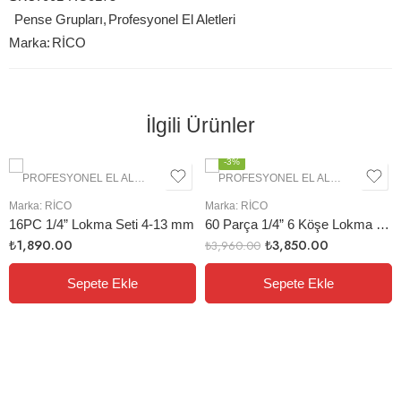
Pense Grupları
,
Profesyonel El Aletleri
Marka:
RİCO
İlgili Ürünler
-3%
PROFESYONEL EL ALETLERI
,
LOKMA GRUBU
PROFESYONEL EL ALETLERI
,
LOK
Marka:
RİCO
Marka:
RİCO
16PC 1/4” Lokma Seti 4-13 mm
60 Parça 1/4” 6 Köşe Lokma Seti
₺
1,890.00
₺
3,850.00
₺
3,960.00
Sepete Ekle
Sepete Ekle