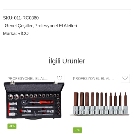
SKU:
011-RC0360
Genel Çeşitler
,
Profesyonel El Aletleri
Marka:
RİCO
İlgili Ürünler
PROFESYONEL EL ALETLERI
,
LOKMA GRUBU
PROFESYONEL EL ALETLERI
,
LOK
-8%
-8%