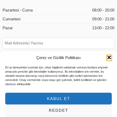
Pazartesi - Cuma
08:00 - 20:00
Cumartesi
09:00 - 21:00
Pazar
13:00 - 22:00
Çerez ve Gizlilik Politikası
En iyi deneyimleri sunmak için, cihaz bilgilerini saklamak ve/veya bunlara erişmek
amacıyla çerezler gibi teknolojiler kullanıyoruz. Bu teknolojilere izin vermek, bu
sitedeki tarama davranışı veya benzersiz kimlikler gibi verileri işlememize izin
verecektir. Onay vermemek veya onayı geri çekmek, belirli özellikleri ve işlevleri
olumsuz etkileyebilir.
KABUL ET
REDDET
© 2026 Tüm Hakları Saklıdır |
Tems Bilişim