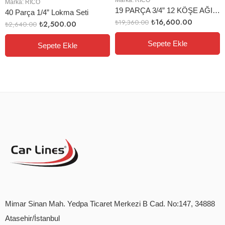
Marka:
RİCO
19 PARÇA 3/4” 12 KÖŞE AĞIR LOKMA SETİ
40 Parça 1/4” Lokma Seti
₺
16,600.00
₺
19,360.00
₺
2,500.00
₺
2,640.00
Sepete Ekle
Sepete Ekle
Mimar Sinan Mah. Yedpa Ticaret Merkezi B Cad. No:147, 34888
Atasehir/İstanbul