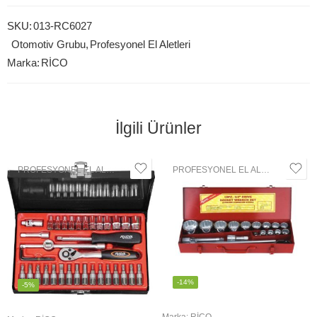
SKU:
013-RC6027
Otomotiv Grubu
,
Profesyonel El Aletleri
Marka:
RİCO
İlgili Ürünler
PROFESYONEL EL ALETLERI
,
LOKMA GRUBU
PROFESYONEL EL ALETLERI
,
LOK
-14%
-5%
Marka:
RİCO