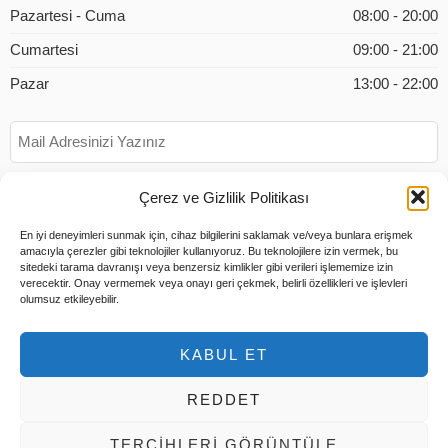
Pazartesi - Cuma
08:00 - 20:00
Cumartesi
09:00 - 21:00
Pazar
13:00 - 22:00
Çerez ve Gizlilik Politikası
En iyi deneyimleri sunmak için, cihaz bilgilerini saklamak ve/veya bunlara erişmek
amacıyla çerezler gibi teknolojiler kullanıyoruz. Bu teknolojilere izin vermek, bu
sitedeki tarama davranışı veya benzersiz kimlikler gibi verileri işlememize izin
verecektir. Onay vermemek veya onayı geri çekmek, belirli özellikleri ve işlevleri
olumsuz etkileyebilir.
KABUL ET
REDDET
© 2026 Tüm Hakları Saklıdır |
Tems Bilişim
TERCIHLERI GÖRÜNTÜLE