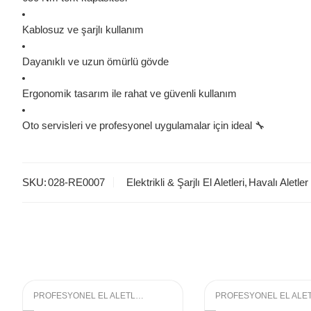
Kablosuz ve şarjlı kullanım
Dayanıklı ve uzun ömürlü gövde
Ergonomik tasarım ile rahat ve güvenli kullanım
Oto servisleri ve profesyonel uygulamalar için ideal 🔧
SKU:
028-RE0007
Elektrikli & Şarjlı El Aletleri
,
Havalı Aletle
PROFESYONEL EL ALETLERI
,
LOKMA GRUBU