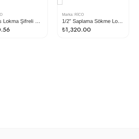
CO
Marka:
RİCO
1/2 Twits Lokma Şifreli Yalama Sökme Takımı Seti
1/2″ Saplama Sökme Lokma Seti
0.56
₺
1,320.00