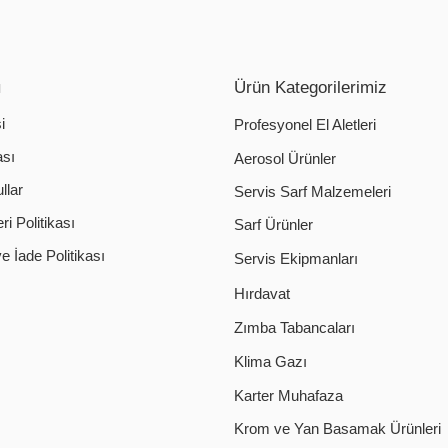
ı
Ürün Kategorilerimiz
i
Profesyonel El Aletleri
ası
Aerosol Ürünler
llar
Servis Sarf Malzemeleri
i Politikası
Sarf Ürünler
 İade Politikası
Servis Ekipmanları
Hırdavat
Zımba Tabancaları
Klima Gazı
Karter Muhafaza
Krom ve Yan Basamak Ürünleri