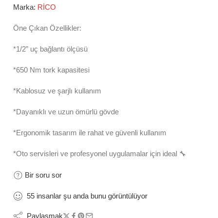
Marka:
RİCO
Öne Çıkan Özellikler:
*1/2”
uç bağlantı ölçüsü
*650 Nm
tork kapasitesi
*Kablosuz ve şarjlı kullanım
*Dayanıklı ve uzun ömürlü gövde
*Ergonomik tasarım ile rahat ve güvenli kullanım
*Oto servisleri ve profesyonel uygulamalar için ideal 🔧
Bir soru sor
55
insanlar
şu anda bunu görüntülüyor
Paylaşmak