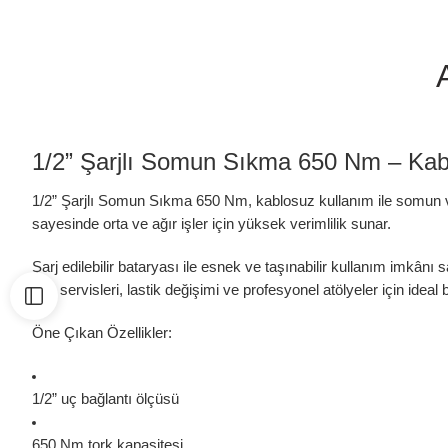
1/2” Şarjlı Somun Sıkma 650 Nm – Ka
1/2” Şarjlı Somun Sıkma 650 Nm, kablosuz kullanım ile somun ve cı
sayesinde orta ve ağır işler için yüksek verimlilik sunar.
Şarj edilebilir bataryası ile esnek ve taşınabilir kullanım imkâ
Oto servisleri, lastik değişimi ve profesyonel atölyeler için ideal 
Öne Çıkan Özellikler:
1/2”
uç bağlantı ölçüsü
650 Nm
tork kapasitesi