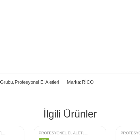
r Grubu
,
Profesyonel El Aletleri
Marka:
RİCO
İlgili Ürünler
PROFESYONEL EL ALETLERI
,
LOKMA GRUBU
PROFESYONEL EL ALETLERI
,
LOKMA GRUBU