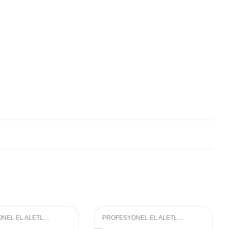
PROFESYONEL EL ALETLERI
,
LOKMA GRUBU
PROFESYONEL EL ALETLERI
,
LOKMA GRU