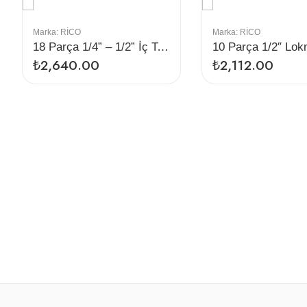
Marka:
RİCO
Marka:
RİCO
18 Parça 1/4” – 1/2” İç Torx ve Lokmalı Torx Bıts Uç Seti
₺
2,640.00
₺
2,112.00