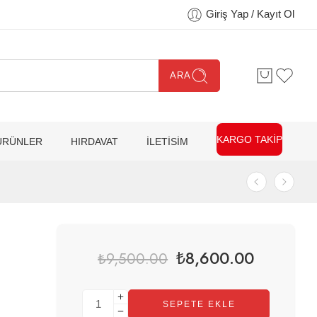
Giriş Yap / Kayıt Ol
ARA
KARGO TAKİP
ÜRÜNLER
HIRDAVAT
İLETİSİM
₺
8,600.00
₺
9,500.00
SEPETE EKLE