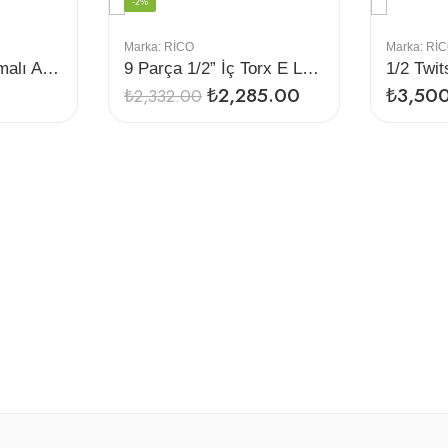
-2%
Marka:
RİCO
Marka:
Rİ
10 Parça 1/2″ Lokmalı Allen Bıts Uç Seti
9 Parça 1/2” İç Torx E Lokma Seti Uzun
₺
2,285.00
₺
3,50
₺
2,332.00