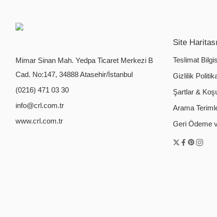
Site Haritas
Teslimat Bilgis
Mimar Sinan Mah. Yedpa Ticaret Merkezi B
Cad. No:147, 34888 Atasehir/İstanbul
Gizlilik Politik
(0216) 471 03 30
Şartlar & Koşu
info@crl.com.tr
Arama Terimler
www.crl.com.tr
Geri Ödeme ve