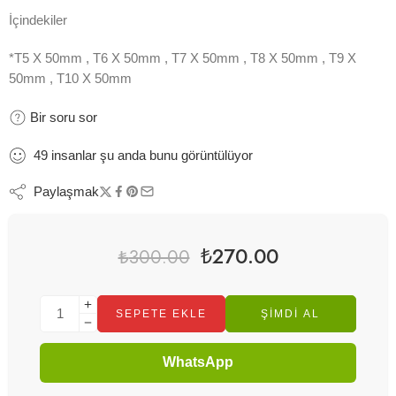
İçindekiler
*T5 X 50mm , T6 X 50mm , T7 X 50mm , T8 X 50mm , T9 X
50mm , T10 X 50mm
Bir soru sor
49
insanlar
şu anda bunu görüntülüyor
Paylaşmak
₺
270.00
₺
300.00
SEPETE EKLE
ŞIMDI AL
WhatsApp