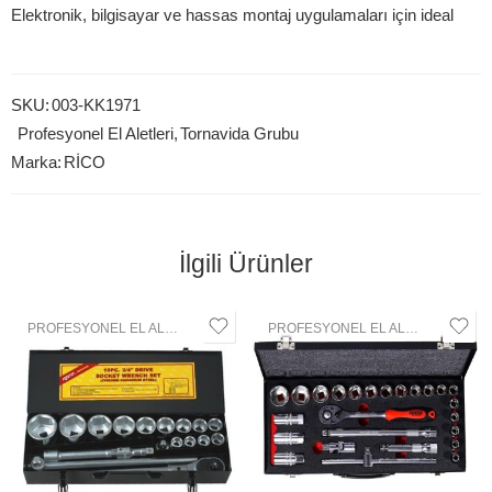
Elektronik, bilgisayar ve hassas montaj uygulamaları için ideal
SKU:
003-KK1971
Profesyonel El Aletleri
,
Tornavida Grubu
Marka:
RİCO
İlgili Ürünler
PROFESYONEL EL ALETLERI
,
LOKMA GRUBU
PROFESYONEL EL ALETLERI
,
LOK