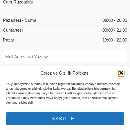
Cam Rüzgarlığı
Pazartesi - Cuma
08:00 - 20:00
Cumartesi
09:00 - 21:00
Pazar
13:00 - 22:00
Çerez ve Gizlilik Politikası
En iyi deneyimleri sunmak için, cihaz bilgilerini saklamak ve/veya bunlara erişmek
amacıyla çerezler gibi teknolojiler kullanıyoruz. Bu teknolojilere izin vermek, bu
sitedeki tarama davranışı veya benzersiz kimlikler gibi verileri işlememize izin
verecektir. Onay vermemek veya onayı geri çekmek, belirli özellikleri ve işlevleri
olumsuz etkileyebilir.
KABUL ET