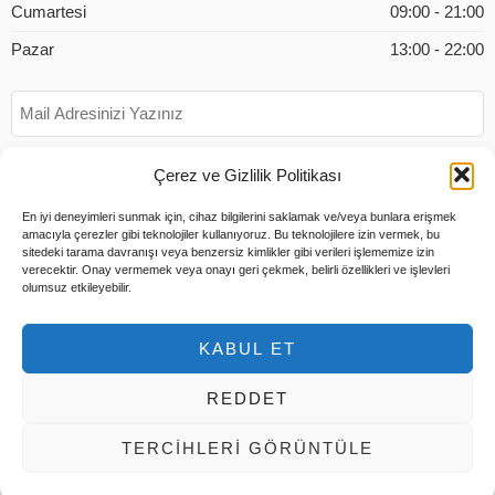
Cumartesi
09:00 - 21:00
Pazar
13:00 - 22:00
Çerez ve Gizlilik Politikası
En iyi deneyimleri sunmak için, cihaz bilgilerini saklamak ve/veya bunlara erişmek
amacıyla çerezler gibi teknolojiler kullanıyoruz. Bu teknolojilere izin vermek, bu
sitedeki tarama davranışı veya benzersiz kimlikler gibi verileri işlememize izin
verecektir. Onay vermemek veya onayı geri çekmek, belirli özellikleri ve işlevleri
olumsuz etkileyebilir.
KABUL ET
REDDET
© 2026 Tüm Hakları Saklıdır |
Tems Bilişim
TERCIHLERI GÖRÜNTÜLE
Hesabım
Ödeme
Sepet
Hakkımızda