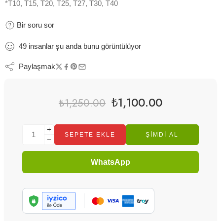
*T10, T15, T20, T25, T27, T30, T40
Bir soru sor
49
insanlar
şu anda bunu görüntülüyor
Paylaşmak
₺
1,100.00
₺
1,250.00
SEPETE EKLE
ŞIMDI AL
WhatsApp