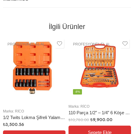
İlgili Ürünler
PROFESYONEL EL ALETLERI
,
LOKMA GRUBU
PROFESYONEL EL ALETLERI
,
LOK
-8%
Marka:
RİCO
Marka:
RİCO
110 Parça 1/2” – 1/4” 6 Köşe Lokma Takımı
1/2 Twits Lokma Şifreli Yalama Sökme Takımı Seti
₺
9,900.00
₺
10,780.00
₺
3,500.56
Sepete Ekle