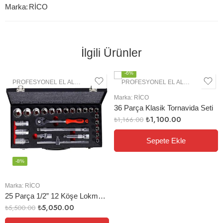
Marka:
RİCO
İlgili Ürünler
-6%
PROFESYONEL EL ALETLERI
,
LOKMA GRUBU
PROFESYONEL EL ALETLERI
,
TORN
Marka:
RİCO
36 Parça Klasik Tornavida Seti
₺
1,100.00
₺
1,166.00
Sepete Ekle
-8%
Marka:
RİCO
25 Parça 1/2” 12 Köşe Lokma Seti
₺
5,050.00
₺
5,500.00