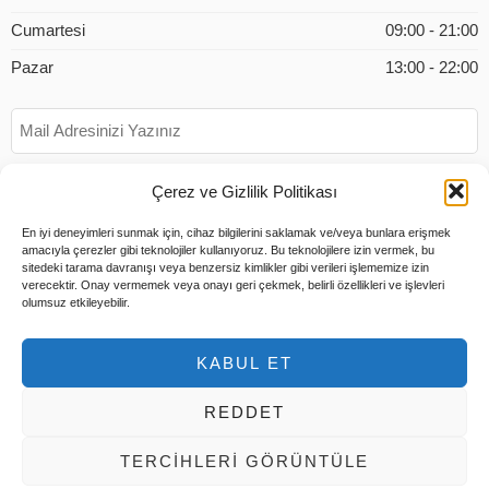
Cumartesi
09:00 - 21:00
Pazar
13:00 - 22:00
Çerez ve Gizlilik Politikası
En iyi deneyimleri sunmak için, cihaz bilgilerini saklamak ve/veya bunlara erişmek
amacıyla çerezler gibi teknolojiler kullanıyoruz. Bu teknolojilere izin vermek, bu
sitedeki tarama davranışı veya benzersiz kimlikler gibi verileri işlememize izin
verecektir. Onay vermemek veya onayı geri çekmek, belirli özellikleri ve işlevleri
olumsuz etkileyebilir.
KABUL ET
REDDET
© 2026 Tüm Hakları Saklıdır |
Tems Bilişim
TERCIHLERI GÖRÜNTÜLE
Hesabım
Ödeme
Sepet
Hakkımızda