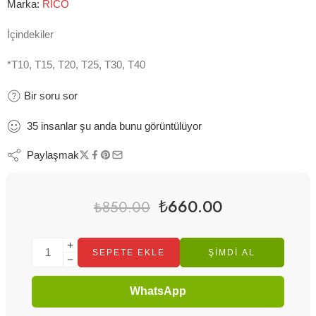
Marka:
RİCO
İçindekiler
*T10, T15, T20, T25, T30, T40
Bir soru sor
35
insanlar
şu anda bunu görüntülüyor
Paylaşmak
₺
660.00
₺
850.00
SEPETE EKLE
ŞIMDI AL
WhatsApp