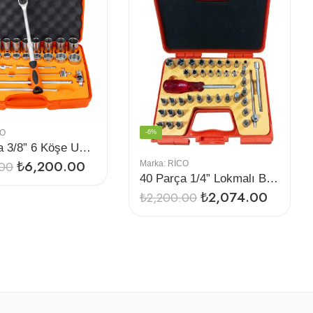
CO
-6%
40 Parça 3/8” 6 Köşe Uzun-Kısa Lokma Seti
₺
6,200.00
.00
Marka:
RİCO
40 Parça 1/4” Lokmalı Bıts Uç Seti
₺
2,074.00
₺
2,200.00