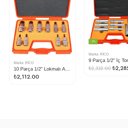
-2%
Marka:
RİCO
Marka:
RİCO
₺
2,28
₺
2,332.00
10 Parça 1/2″ Lokmalı Allen Bıts Uç Seti
₺
2,112.00