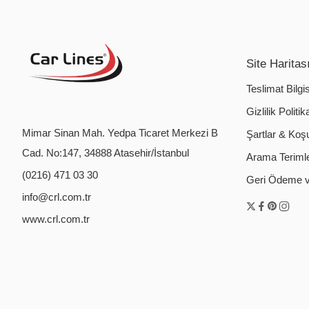
Site Haritas
Teslimat Bilgis
Gizlilik Politik
Mimar Sinan Mah. Yedpa Ticaret Merkezi B
Şartlar & Koşu
Cad. No:147, 34888 Atasehir/İstanbul
Arama Terimler
(0216) 471 03 30
Geri Ödeme ve
info@crl.com.tr
www.crl.com.tr