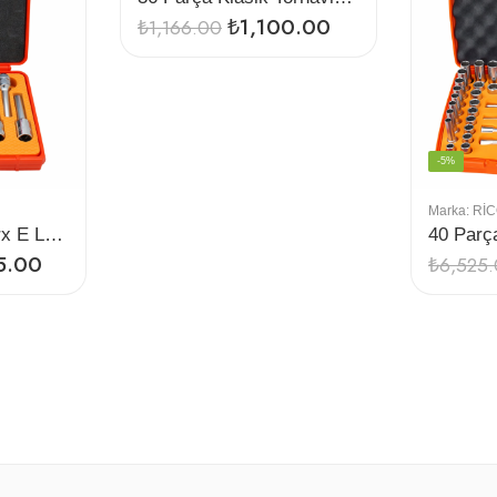
₺
1,100.00
₺
1,166.00
-5%
Marka:
Rİ
9 Parça 1/2” İç Torx E Lokma Seti Uzun
5.00
₺
6,525