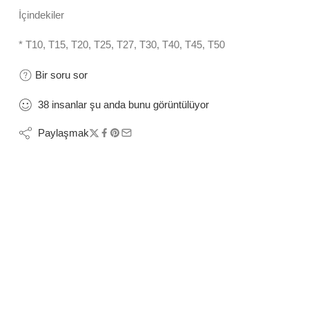
İçindekiler
* T10, T15, T20, T25, T27, T30, T40, T45, T50
Bir soru sor
38
insanlar
şu anda bunu görüntülüyor
Paylaşmak