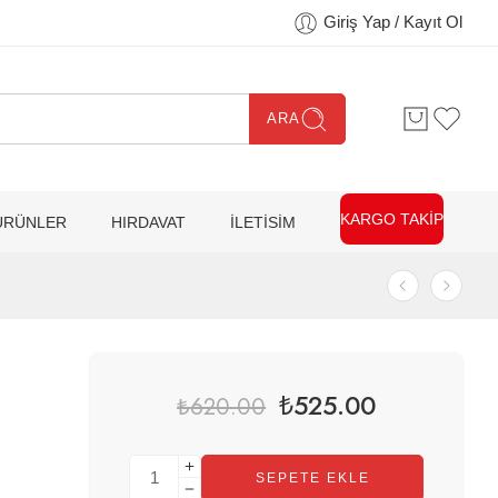
Giriş Yap / Kayıt Ol
ARA
KARGO TAKİP
ÜRÜNLER
HIRDAVAT
İLETİSİM
₺
525.00
₺
620.00
SEPETE EKLE