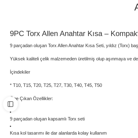
9PC Torx Allen Anahtar Kısa – Kompakt
9 parçadan oluşan Torx Allen Anahtar Kısa Seti, yıldız (Torx) başl
Yüksek kaliteli çelik malzemeden üretilmiş olup aşınmaya ve defo
İçindekiler
* T10, T15, T20, T25, T27, T30, T40, T45, T50
Öne Çıkan Özellikler:
9 parçadan oluşan kapsamlı Torx seti
Kısa kol tasarımı ile dar alanlarda kolay kullanım