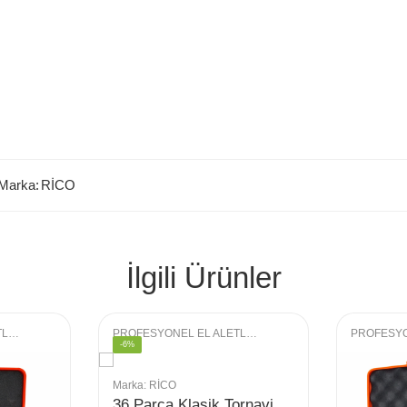
Marka:
RİCO
İlgili Ürünler
PROFESYONEL EL ALETLERI
,
LOKMA GRUBU
PROFESYONEL EL ALETLERI
,
TORNAVIDA GRUBU
-6%
Marka:
RİCO
36 Parça Klasik Tornavida Seti