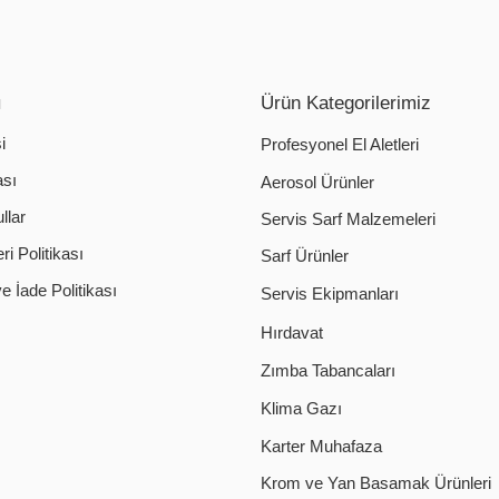
ı
Ürün Kategorilerimiz
i
Profesyonel El Aletleri
ası
Aerosol Ürünler
llar
Servis Sarf Malzemeleri
i Politikası
Sarf Ürünler
 İade Politikası
Servis Ekipmanları
Hırdavat
Zımba Tabancaları
Klima Gazı
Karter Muhafaza
Krom ve Yan Basamak Ürünleri