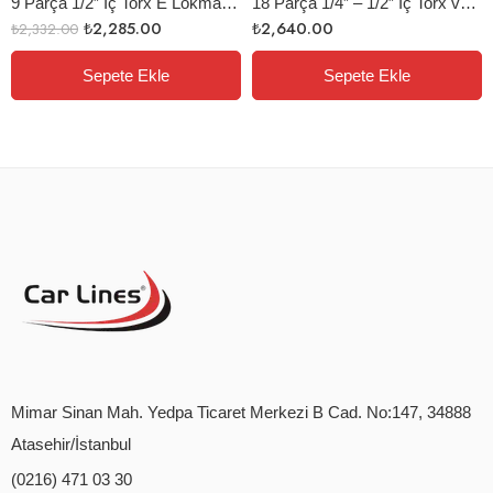
9 Parça 1/2” İç Torx E Lokma Seti Uzun
18 Parça 1/4” – 1/2” İç Torx ve Lokmalı Torx Bıts Uç Seti
₺
2,285.00
₺
2,640.00
₺
2,332.00
Sepete Ekle
Sepete Ekle
Mimar Sinan Mah. Yedpa Ticaret Merkezi B Cad. No:147, 34888
Atasehir/İstanbul
(0216) 471 03 30