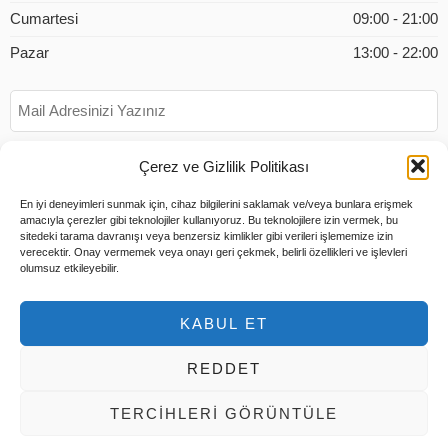
Cumartesi
09:00 - 21:00
Pazar
13:00 - 22:00
Çerez ve Gizlilik Politikası
En iyi deneyimleri sunmak için, cihaz bilgilerini saklamak ve/veya bunlara erişmek
amacıyla çerezler gibi teknolojiler kullanıyoruz. Bu teknolojilere izin vermek, bu
sitedeki tarama davranışı veya benzersiz kimlikler gibi verileri işlememize izin
verecektir. Onay vermemek veya onayı geri çekmek, belirli özellikleri ve işlevleri
olumsuz etkileyebilir.
KABUL ET
REDDET
© 2026 Tüm Hakları Saklıdır |
Tems Bilişim
TERCIHLERI GÖRÜNTÜLE
Hesabım
Ödeme
Sepet
Hakkımızda