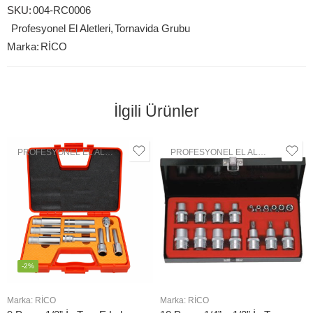
SKU:
004-RC0006
Profesyonel El Aletleri
,
Tornavida Grubu
Marka:
RİCO
İlgili Ürünler
PROFESYONEL EL ALETLERI
,
LOKMA GRUBU
PROFESYONEL EL ALETLERI
,
LOK
-2%
Marka:
RİCO
Marka:
RİCO