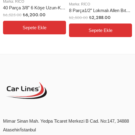
Marka:
RİCO
Marka:
RİCO
40 Parça 3/8” 6 Köşe Uzun-Kısa Lokma Seti
8 Parça1/2” Lokmalı Allen Bıts Uç Seti Uzun
₺
6,200.00
₺
6,525.00
₺
2,288.00
₺
2,500.00
Sepete Ekle
Sepete Ekle
Mimar Sinan Mah. Yedpa Ticaret Merkezi B Cad. No:147, 34888
Atasehir/İstanbul