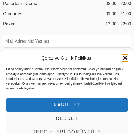
Pazartesi - Cuma
08:00 - 20:00
Cumartesi
09:00 - 21:00
Pazar
13:00 - 22:00
Çerez ve Gizlilik Politikası
En iyi deneyimleri sunmak için, cihaz bilgilerini saklamak ve/veya bunlara erişmek
amacıyla çerezler gibi teknolojiler kullanıyoruz. Bu teknolojilere izin vermek, bu
sitedeki tarama davranışı veya benzersiz kimlikler gibi verileri işlememize izin
verecektir. Onay vermemek veya onayı geri çekmek, belirli özellikleri ve işlevleri
olumsuz etkileyebilir.
KABUL ET
REDDET
© 2026 Tüm Hakları Saklıdır |
Tems Bilişim
TERCIHLERI GÖRÜNTÜLE
Hesabım
Ödeme
Sepet
Hakkımızda