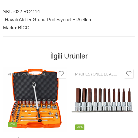
SKU:
022-RC4114
Havalı Aletler Grubu
,
Profesyonel El Aletleri
Marka:
RİCO
İlgili Ürünler
PROFESYONEL EL ALETLERI
,
LOKMA GRUBU
PROFESYONEL EL ALETLERI
,
LOK
-5%
-8%