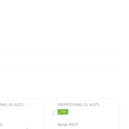
PROFESYONEL EL ALETLERI
,
LOKMA GRUBU
PROFESYONEL EL ALETLERI
,
LOKMA GRU
-13%
CO
Marka:
RİCO