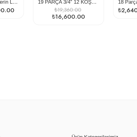
12 Parça Havalı Derin Lokma Seti
19 PARÇA 3/4” 12 KÖŞE AĞIR LOKMA SETİ
00.00
₺
19,360.00
₺
2,64
₺
16,600.00