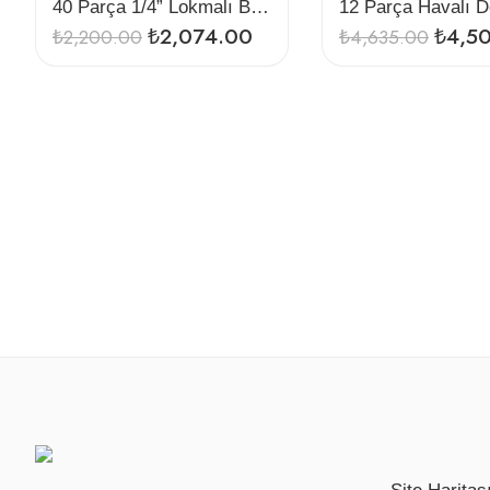
40 Parça 1/4” Lokmalı Bıts Uç Seti
₺
2,074.00
₺
4,5
₺
2,200.00
₺
4,635.00