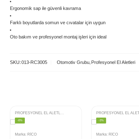
Ergonomik sap ile güvenli kavrama
Farklı boyutlarda somun ve cıvatalar için uygun
Oto bakım ve profesyonel montaj işleri için ideal
SKU:
013-RC3005
Otomotiv Grubu
,
Profesyonel El Aletleri
PROFESYONEL EL ALETLERI
,
LOKMA GRUBU
-6%
-3%
Marka:
RİCO
Marka:
RİCO