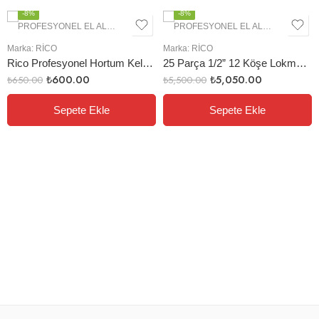
-8%
-8%
PROFESYONEL EL ALETLERI
,
OTOMOTIV GRUBU
PROFESYONEL EL ALETLERI
,
LOK
Marka:
RİCO
Marka:
RİCO
Rico Profesyonel Hortum Kelepçe Pensesi Krom
25 Parça 1/2” 12 Köşe Lokma Seti
₺
600.00
₺
5,050.00
₺
650.00
₺
5,500.00
Sepete Ekle
Sepete Ekle