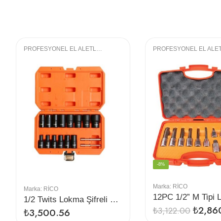
PROFESYONEL EL ALETLERI
,
LOKMA GRUBU
-8%
Marka:
RİCO
Marka:
RİCO
1/2 Twits Lokma Şifreli Yalama Sökme Takımı Seti
₺
2,86
₺
3,122.00
₺
3,500.56