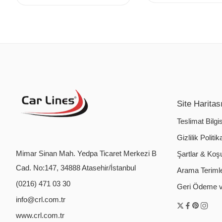
Site Haritas
Teslimat Bilgis
Gizlilik Politik
Mimar Sinan Mah. Yedpa Ticaret Merkezi B
Şartlar & Koşu
Cad. No:147, 34888 Atasehir/İstanbul
Arama Terimler
(0216) 471 03 30
Geri Ödeme ve
info@crl.com.tr
www.crl.com.tr