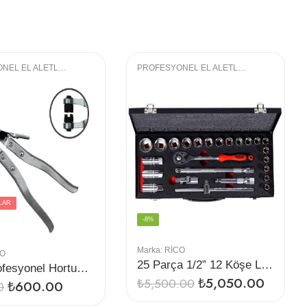
PROFESYONEL EL ALETLERI
,
OTOMOTIV GRUBU
PROFESYONEL EL ALETLERI
,
LOKMA GRU
LAR
-8%
Marka:
RİCO
CO
25 Parça 1/2” 12 Köşe Lokma Seti
Rico Profesyonel Hortum Kelepçe Pensesi Krom
₺
5,050.00
₺
5,500.00
₺
600.00
0