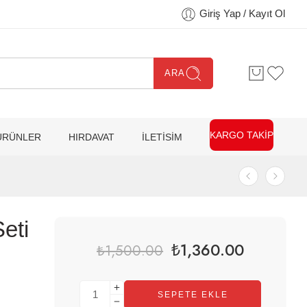
Giriş Yap / Kayıt Ol
ARA
KARGO TAKİP
ÜRÜNLER
HIRDAVAT
İLETİSİM
eti
₺
1,360.00
₺
1,500.00
SEPETE EKLE