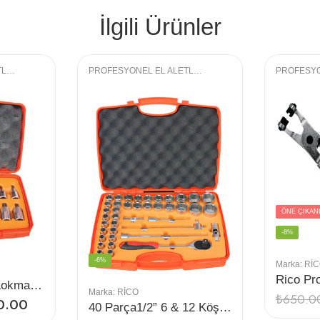
İlgili Ürünler
PROFESYONEL EL ALETLERI
,
LOKMA GRUBU
PROFESYONEL EL ALETLERI
,
LOKMA GRUBU
ÖNE ÇIKAN
-8%
-6%
Marka:
Rİ
12PC 1/2” M Tipi Lokmalı Bıts Uç Seti
Marka:
RİCO
₺
650.0
0.00
40 Parça1/2” 6 & 12 Köşe Lokma Seti