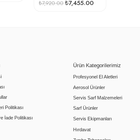
₺
7,455.00
₺
7,920.00
ı
Ürün Kategorilerimiz
i
Profesyonel El Aletleri
ası
Aerosol Ürünler
llar
Servis Sarf Malzemeleri
i Politikası
Sarf Ürünler
 İade Politikası
Servis Ekipmanları
Hırdavat